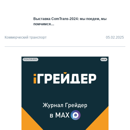
СЕРВИСМЕНЫ
СПЕЦПРОЕКТЫ
Выставка ComTrans-2024: мы поедем, мы
МЕРОПРИЯТИЯ
помчимся…
СТАТЬИ ПО КАТЕГОРИЯМ ТЕХНИКИ
О ПРОЕКТЕ
Коммерческий транспорт
05.02.2025
РЕКЛАМА