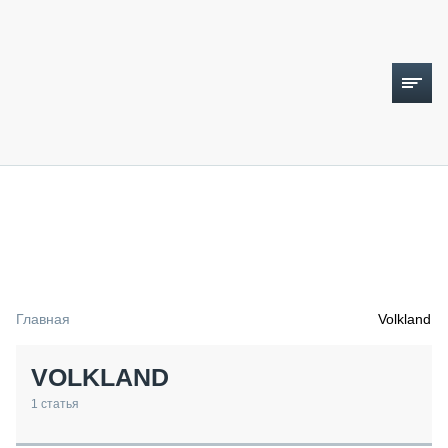
ТОПЛИВНЫЙ КРИЗИС
НОВОСТИ
CTT EXPO 2026
CTT EXPO 2025
КАК ПРОДЛИТЬ ЖИЗНЬ СПЕЦТЕХНИКЕ?
Главная
Volkland
АНАЛИТИКА
ОБЗОР РЫНКА
VOLKLAND
ТЕХНИКА КРУПНЫМ ПЛАНОМ
ИСПЫТАТЕЛИ
1
статья
ТЕХНОЛОГИИ
ДОРОЖНАЯ ИНДУСТРИЯ