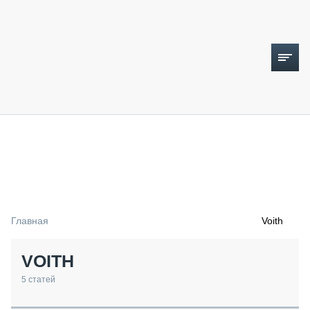
ТОПЛИВНЫЙ КРИЗИС
НОВОСТИ
CTT EXPO 2026
CTT EXPO 2025
КАК ПРОДЛИТЬ ЖИЗНЬ СПЕЦТЕХНИКЕ?
Главная
Voith
АНАЛИТИКА
ОБЗОР РЫНКА
VOITH
ТЕХНИКА КРУПНЫМ ПЛАНОМ
ИСПЫТАТЕЛИ
5
статей
ТЕХНОЛОГИИ
ДОРОЖНАЯ ИНДУСТРИЯ