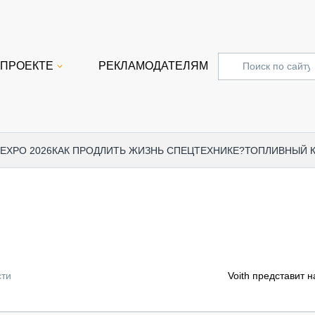
 ПРОЕКТЕ
РЕКЛАМОДАТЕЛЯМ
 EXPO 2026
КАК ПРОДЛИТЬ ЖИЗНЬ СПЕЦТЕХНИКЕ?
ТОПЛИВНЫЙ 
СПЕЦПРОЕКТЫ
СТАТЬ
EXPO CTT 2024
ДОРОЖ
EXPO CTT 2023
ГРУЗО
EXPO CTT 2022
КОММЕ
сти
Voith представит 
КОМТРАНС 2021
ПОДЪЁ
МЕРОПРИЯТИЯ
ПРИЦЕ