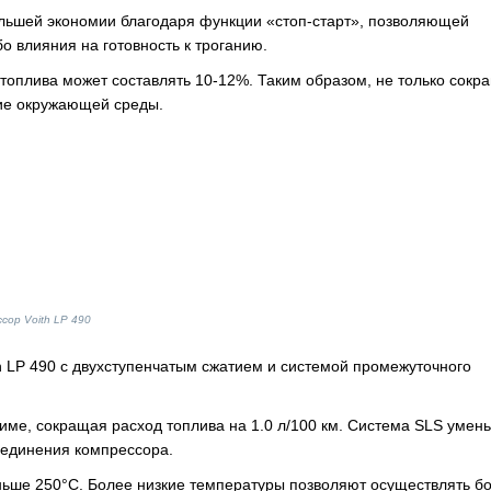
льшей экономии благодаря функции «стоп-старт», позволяющей
бо влияния на готовность к троганию.
 топлива может составлять 10-12%. Таким образом, не только сок
ие окружающей среды.
сор Voith LP 490
h LP 490 с двухступенчатым сжатием и системой промежуточного
ме, сокращая расход топлива на 1.0 л/100 км. Система SLS умен
оединения компрессора.
ньше 250°C. Более низкие температуры позволяют осуществлять б