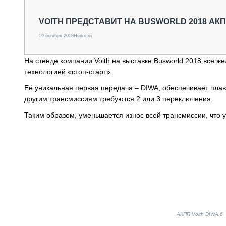
СПЕЦТЕХНИКА И ТРАНСПОРТ
ГРУЗОПЕРЕВОЗКИ
VOITH ПРЕДСТАВИТ НА BUSWORLD 2018 АКП
ФИНАНСЫ, ЛИЗИНГ, СТРАХОВАНИЕ
19 октября 2018
Новости
ТЕХНИКА КРУПНЫМ ПЛАНОМ
ИСПЫТАТЕЛИ
На стенде компании Voith на выставке Busworld 2018 все 
ТЕХНОЛОГИИ
технологией «стоп-старт».
ДОРОЖНАЯ ИНДУСТРИЯ
СЕРВИСМЕНЫ
Её уникальная первая передача – DIWA, обеспечивает плав
другим трансмиссиям требуются 2 или 3 переключения.
Таким образом, уменьшается износ всей трансмиссии, что 
АКПП Voith DIWA.6