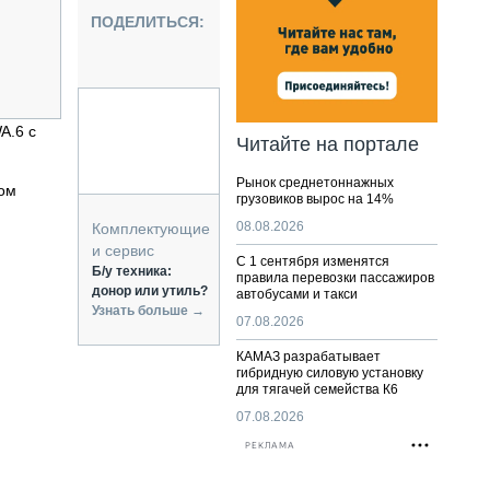
НАЛЬНАЯ ТЕХНИКА
ПОДЕЛИТЬСЯ:
ЖИРСКИЙ ТРАНСПОРТ
ОЗТЕХНИКА
КА СПЕЦИАЛЬНОГО НАЗНАЧЕНИЯ
РНАЯ ТЕХНИКА
A.6 с
Читайте на портале
ТИКА И СКЛАД
Рынок среднетоннажных
АТИЗАЦИЯ И ТЕХНОЛОГИИ
ром
грузовиков вырос на 14%
ЕКТУЮЩИЕ И СЕРВИС
08.08.2026
Комплектующие
и сервис
С 1 сентября изменятся
Б/у техника:
правила перевозки пассажиров
донор или утиль?
автобусами и такси
Узнать больше →
07.08.2026
КАМАЗ разрабатывает
гибридную силовую установку
для тягачей семейства К6
07.08.2026
РЕКЛАМА