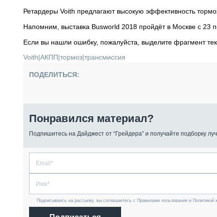
Ретардеры Voith предлагают высокую эффективность тормо
Напомним, выставка Busworld 2018 пройдёт в Москве с 23 п
Если вы нашли ошибку, пожалуйста, выделите фрагмент те
Voith
|
АКПП
|
тормоз
|
трансмиссия
ПОДЕЛИТЬСЯ:
Понравился материал?
Подпишитесь на Дайджест от “Грейдера” и получайте подборку луч
Подписываясь на рассылку, вы соглашаетесь с Правилами пользования и Политикой 