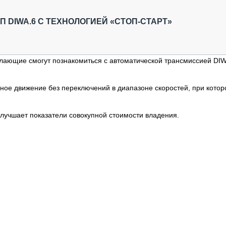
ОБЗОР ПРОШЕДШИХ МЕРОПРИЯТИЙ
КОММУ
БЛИЖАЙШИЕ МЕРОПРИЯТИЯ
ПАССА
П DIWA.6 С ТЕХНОЛОГИЕЙ «СТОП-СТАРТ»
СЕЛЬХ
ТЕХНИ
КАРЬЕ
желающие смогут познакомиться с автоматической трансмиссией DIW
ЛОГИС
АВТОМ
ное движение без переключений в диапазоне скоростей, при кото
КОМПЛ
улучшает показатели совокупной стоимости владения.