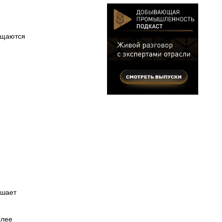
ращаются
ьшает
олее