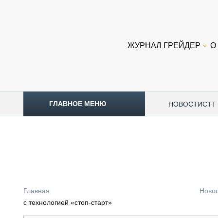
ЖУРНАЛ ГРЕЙДЕР
О
ГЛАВНОЕ МЕНЮ
НОВОСТИ
CTT
ТОПЛИВНЫЙ КРИЗИС
НОВОСТИ
CTT EXPO 2026
CTT EXPO 2025
КАК ПРОДЛИТЬ ЖИЗНЬ СПЕЦТЕХНИКЕ?
Главная
Ново
АНАЛИТИКА
с технологией «стоп-старт»
ОБЗОР РЫНКА