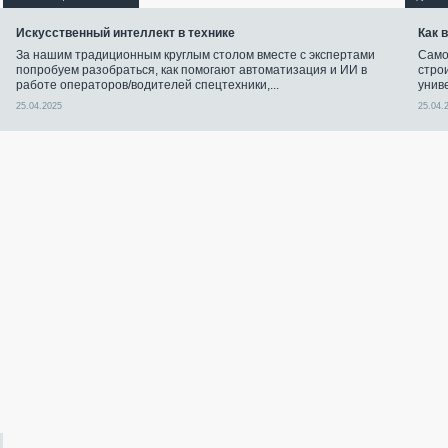
Искусственный интеллект в технике
Как 
За нашим традиционным круглым столом вместе с экспертами
Само
попробуем разобраться, как помогают автоматизация и ИИ в
стро
работе операторов/водителей спецтехники,...
унив
25.04.2025
25.04.