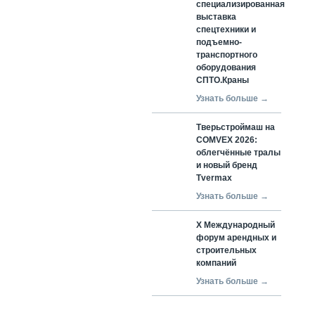
специализированная
выставка
спецтехники и
подъемно-
транспортного
оборудования
СПТО.Краны
Узнать больше →
Тверьстроймаш на
COMVEX 2026:
облегчённые тралы
и новый бренд
Tvermax
Узнать больше →
X Международный
форум арендных и
строительных
компаний
Узнать больше →