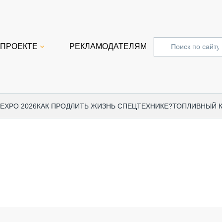
 ПРОЕКТЕ
РЕКЛАМОДАТЕЛЯМ
 EXPO 2026
КАК ПРОДЛИТЬ ЖИЗНЬ СПЕЦТЕХНИКЕ?
ТОПЛИВНЫЙ 
СПЕЦПРОЕКТЫ
СТАТЬ
EXPO CTT 2024
ДОРОЖ
EXPO CTT 2023
ГРУЗО
EXPO CTT 2022
КОММЕ
КОМТРАНС 2021
ПОДЪЁ
МЕРОПРИЯТИЯ
ПРИЦЕ