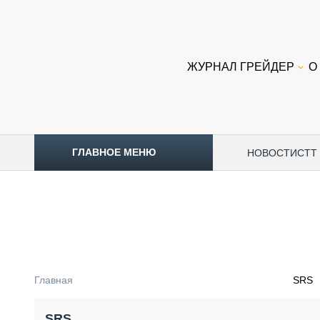
ЖУРНАЛ ГРЕЙДЕР
О
ГЛАВНОЕ МЕНЮ
НОВОСТИ
CTT
ТОПЛИВНЫЙ КРИЗИС
НОВОСТИ
CTT EXPO 2026
CTT EXPO 2025
КАК ПРОДЛИТЬ ЖИЗНЬ СПЕЦТЕХНИКЕ?
Главная
SRS
АНАЛИТИКА
ОБЗОР РЫНКА
SRS