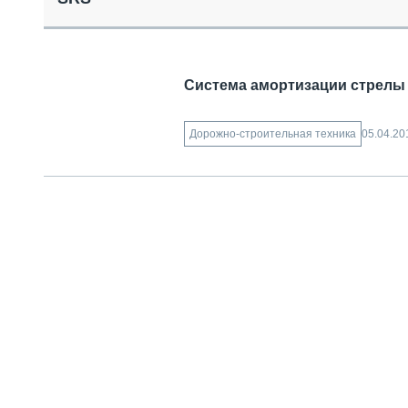
СПЕЦТЕХНИКА И ТРАНСПОРТ
ГРУЗОПЕРЕВОЗКИ
ФИНАНСЫ, ЛИЗИНГ, СТРАХОВАНИЕ
ТЕХНИКА КРУПНЫМ ПЛАНОМ
Система амортизации стрелы 
ИСПЫТАТЕЛИ
ТЕХНОЛОГИИ
05.04.20
Дорожно-строительная техника
ДОРОЖНАЯ ИНДУСТРИЯ
СЕРВИСМЕНЫ