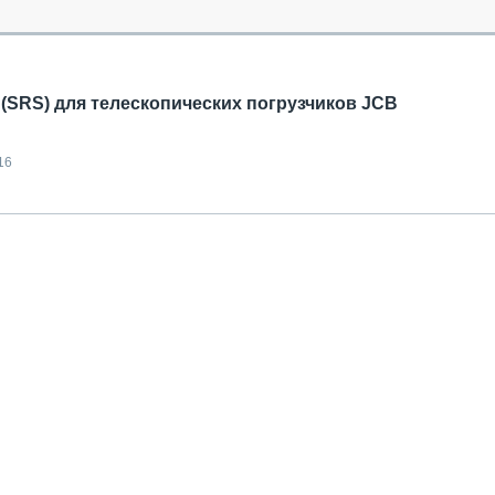
ОБЗОР ПРОШЕДШИХ МЕРОПРИЯТИЙ
КОММУ
БЛИЖАЙШИЕ МЕРОПРИЯТИЯ
ПАССА
СЕЛЬХ
ТЕХНИ
(SRS) для телескопических погрузчиков JCB
КАРЬЕ
ЛОГИС
16
АВТОМ
КОМПЛ