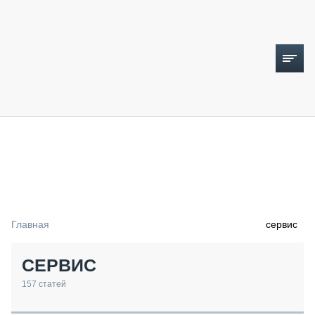
ТОПЛИВНЫЙ КРИЗИС
НОВОСТИ
CTT EXPO 2026
CTT EXPO 2025
КАК ПРОДЛИТЬ ЖИЗНЬ СПЕЦТЕХНИКЕ?
Главная
сервис
АНАЛИТИКА
ОБЗОР РЫНКА
СЕРВИС
ТЕХНИКА КРУПНЫМ ПЛАНОМ
ИСПЫТАТЕЛИ
157
статей
ТЕХНОЛОГИИ
ДОРОЖНАЯ ИНДУСТРИЯ