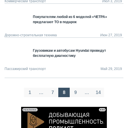
Коммерческий транспорт
Июл 3, 2019
Покупателям любой из 6 моделей «ЧЕТРА»
предлагают ТО в подарок
Дорожно-строительная техника
Июн 27, 2019
Грузовикам и автобусам Hyundai проведут
бесплатную диагностику
Пассажирский транспорт
Май 29, 2019
Пагинация
1
…
7
8
9
…
14
записей
РЕКЛАМА