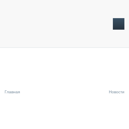
ТОПЛИВНЫЙ КРИЗИС
НОВОСТИ
CTT EXPO 2026
CTT EXPO 2025
КАК ПРОДЛИТЬ ЖИЗНЬ СПЕЦТЕХНИКЕ?
Главная
Новости
АНАЛИТИКА
ОБЗОР РЫНКА
ТЕХНИКА КРУПНЫМ ПЛАНОМ
ИСПЫТАТЕЛИ
ТЕХНОЛОГИИ
ДОРОЖНАЯ ИНДУСТРИЯ