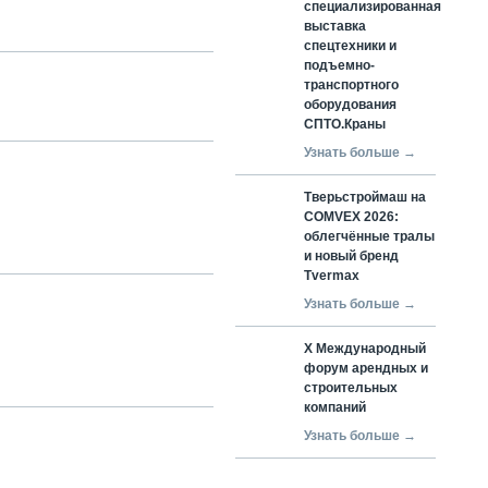
специализированная
выставка
спецтехники и
подъемно-
транспортного
оборудования
СПТО.Краны
Узнать больше →
Тверьстроймаш на
COMVEX 2026:
облегчённые тралы
и новый бренд
Tvermax
Узнать больше →
X Международный
форум арендных и
строительных
компаний
Узнать больше →