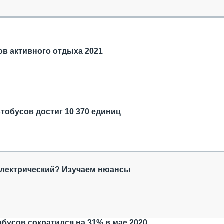
ОБЗОР ПРОШЕДШИХ МЕРОПРИЯТИЙ
КОММУ
БЛИЖАЙШИЕ МЕРОПРИЯТИЯ
ПАССА
СЕЛЬХ
ТЕХНИ
в активного отдыха 2021
КАРЬЕ
ЛОГИС
АВТОМ
КОМПЛ
тобусов достиг 10 370 единиц
электрический? Изучаем нюансы
бусов сократился на 31% в мае 2020