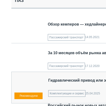
ПАЗ
СПЕЦТЕХНИКА И ТРАНСПОРТ
ГРУЗОПЕРЕВОЗКИ
ФИНАНСЫ, ЛИЗИНГ, СТРАХОВАНИЕ
ТЕХНИКА КРУПНЫМ ПЛАНОМ
Обзор кемперов — хедлайнеро
ИСПЫТАТЕЛИ
ТЕХНОЛОГИИ
ДОРОЖНАЯ ИНДУСТРИЯ
14.05.2021
Пассажирский транспорт
СЕРВИСМЕНЫ
За 10 месяцев объём рынка ав
17.12.2020
Пассажирский транспорт
Гидравлический привод или 
25.04.2025
Комплектующие и сервис
Российский рынок новых авто