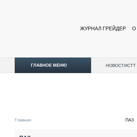
ЖУРНАЛ ГРЕЙДЕР
О
ГЛАВНОЕ МЕНЮ
НОВОСТИ
CTT
ТОПЛИВНЫЙ КРИЗИС
НОВОСТИ
CTT EXPO 2026
CTT EXPO 2025
КАК ПРОДЛИТЬ ЖИЗНЬ СПЕЦТЕХНИКЕ?
Главная
ПАЗ
АНАЛИТИКА
ОБЗОР РЫНКА