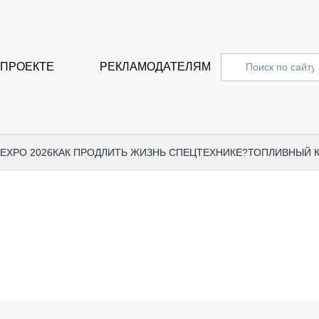
 ПРОЕКТЕ
РЕКЛАМОДАТЕЛЯМ
 EXPO 2026
КАК ПРОДЛИТЬ ЖИЗНЬ СПЕЦТЕХНИКЕ?
ТОПЛИВНЫЙ 
СПЕЦПРОЕКТЫ
СТАТЬ
EXPO CTT 2024
ДОРОЖ
EXPO CTT 2023
ГРУЗО
EXPO CTT 2022
КОММЕ
КОМТРАНС 2021
ПОДЪЁ
МЕРОПРИЯТИЯ
ПРИЦЕ