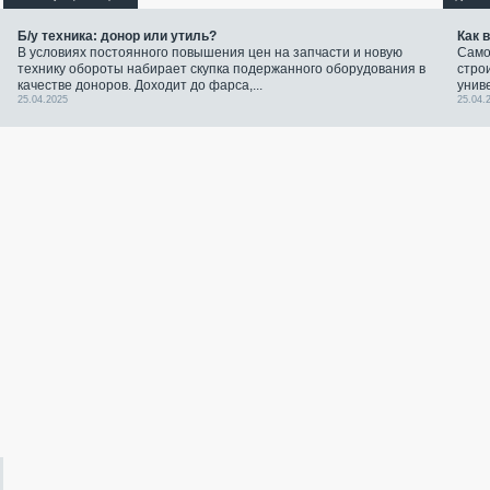
Б/у техника: донор или утиль?
Как 
В условиях постоянного повышения цен на запчасти и новую
Само
технику обороты набирает скупка подержанного оборудования в
стро
качестве доноров. Доходит до фарса,...
унив
25.04.2025
25.04.