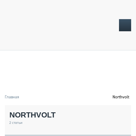
ТОПЛИВНЫЙ КРИЗИС
НОВОСТИ
CTT EXPO 2026
CTT EXPO 2025
КАК ПРОДЛИТЬ ЖИЗНЬ СПЕЦТЕХНИКЕ?
Главная
Northvolt
АНАЛИТИКА
ОБЗОР РЫНКА
NORTHVOLT
ТЕХНИКА КРУПНЫМ ПЛАНОМ
ИСПЫТАТЕЛИ
2
статьи
ТЕХНОЛОГИИ
ДОРОЖНАЯ ИНДУСТРИЯ