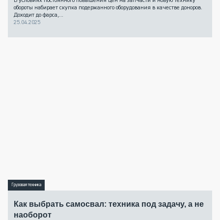
В условиях постоянного повышения цен на запчасти и новую технику
обороты набирает скупка подержанного оборудования в качестве доноров.
Доходит до фарса,...
25.04.2025
Грузовая техника
Как выбрать самосвал: техника под задачу, а не
наоборот