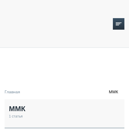
ТОПЛИВНЫЙ КРИЗИС
НОВОСТИ
CTT EXPO 2026
CTT EXPO 2025
КАК ПРОДЛИТЬ ЖИЗНЬ СПЕЦТЕХНИКЕ?
Главная
ММК
АНАЛИТИКА
ОБЗОР РЫНКА
ММК
ТЕХНИКА КРУПНЫМ ПЛАНОМ
ИСПЫТАТЕЛИ
1
статья
ТЕХНОЛОГИИ
ДОРОЖНАЯ ИНДУСТРИЯ