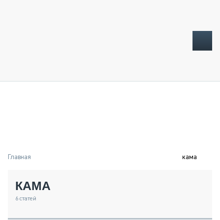
ТОПЛИВНЫЙ КРИЗИС
НОВОСТИ
CTT EXPO 2026
CTT EXPO 2025
КАК ПРОДЛИТЬ ЖИЗНЬ СПЕЦТЕХНИКЕ?
Главная
кама
АНАЛИТИКА
ОБЗОР РЫНКА
КАМА
ТЕХНИКА КРУПНЫМ ПЛАНОМ
ИСПЫТАТЕЛИ
6
статей
ТЕХНОЛОГИИ
ДОРОЖНАЯ ИНДУСТРИЯ