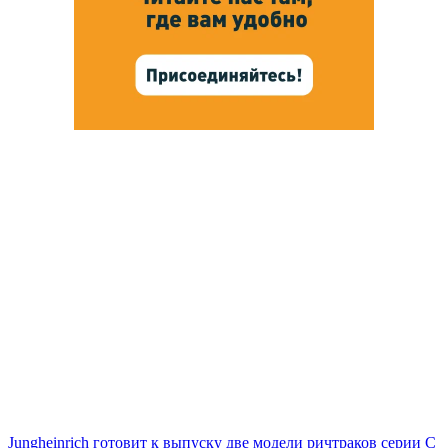
Jungheinrich готовит к выпуску две модели ричтраков серии С