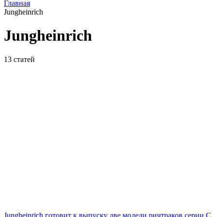
Главная
Jungheinrich
Jungheinrich
13
статей
Jungheinrich готовит к выпуску две модели ричтраков серии С