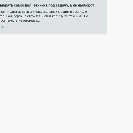
выбрать самосвал: техника под задачу, а не наоборот
вал — одна из самых универсальных машин в арсенале
тельной, дорожно-строительной и карьерной техники. Но
рсальность не означает...
025