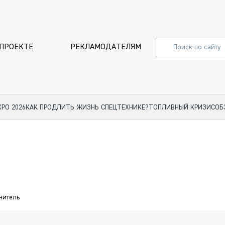
 ПРОЕКТЕ
РЕКЛАМОДАТЕЛЯМ
XPO 2026
КАК ПРОДЛИТЬ ЖИЗНЬ СПЕЦТЕХНИКЕ?
ТОПЛИВНЫЙ КРИЗИС
ОБ
СПЕЦПРОЕКТЫ
СТАТЬИ
EXPO CTT 2024
ДОРОЖ
EXPO CTT 2023
ГРУЗОВ
EXPO CTT 2022
КОММЕР
читель
КОМТРАНС 2021
ПОДЪЁ
МЕРОПРИЯТИЯ
ПРИЦЕП