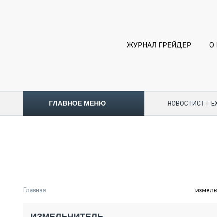
ЖУРНАЛ ГРЕЙДЕР
О
ГЛАВНОЕ МЕНЮ
НОВОСТИ
CTT E
ТОПЛИВНЫЙ КРИЗИС
НОВОСТИ
CTT EXPO 2026
CTT EXPO 2025
КАК ПРОДЛИТЬ ЖИЗНЬ СПЕЦТЕХНИКЕ?
Главная
измель
АНАЛИТИКА
ОБЗОР РЫНКА
ИЗМЕЛЬЧИТЕЛЬ