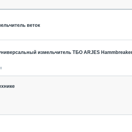
ОБЗОР ПРОШЕДШИХ МЕРОПРИЯТИЙ
КОММУ
БЛИЖАЙШИЕ МЕРОПРИЯТИЯ
ПАССА
СЕЛЬХО
ельчитель веток
ТЕХНИК
КАРЬЕР
ЛОГИСТ
АВТОМА
универсальный измельчитель ТБО ARJES Hammbreake
КОМПЛЕ
18
ехнике