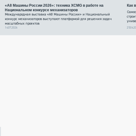
«А8 Машины России 2026»: техника XCMG в работе на
Как 
Национальном конкурсе механизаторов
Самос
Международная выставка «А8 Машины России» и Национальный
строи
конкурс механизаторов выступают платформой для решения задач
униве
масштабных проектов
14.07.2026
25.04.2