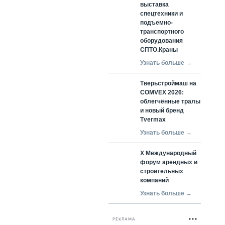
выставка
спецтехники и
подъемно-
транспортного
оборудования
СПТО.Краны
Узнать больше →
Тверьстроймаш на
COMVEX 2026:
облегчённые тралы
и новый бренд
Tvermax
Узнать больше →
X Международный
форум арендных и
строительных
компаний
Узнать больше →
РЕКЛАМА