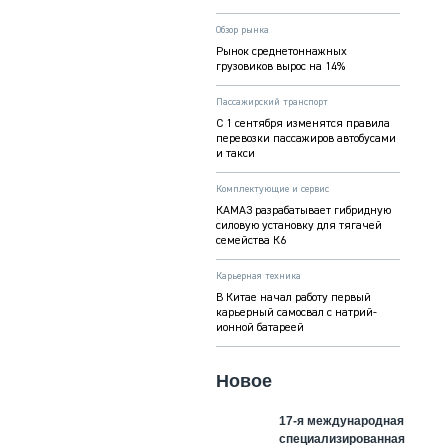
Обзор рынка
Рынок среднетоннажных
грузовиков вырос на 14%
Пассажирский транспорт
С 1 сентября изменятся правила
перевозки пассажиров автобусами
и такси
Комплектующие и сервис
КАМАЗ разрабатывает гибридную
силовую установку для тягачей
семейства К6
Карьерная техника
В Китае начал работу первый
карьерный самосвал с натрий-
ионной батареей
Новое
17-я международная
специализированная