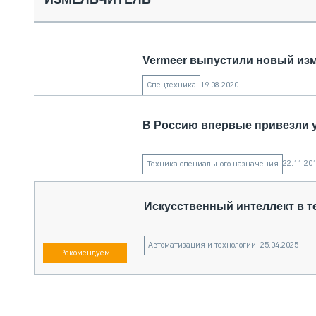
СПЕЦТЕХНИКА И ТРАНСПОРТ
ГРУЗОПЕРЕВОЗКИ
ФИНАНСЫ, ЛИЗИНГ, СТРАХОВАНИЕ
Vermeer выпустили новый изм
ТЕХНИКА КРУПНЫМ ПЛАНОМ
ИСПЫТАТЕЛИ
19.08.2020
Спецтехника
ТЕХНОЛОГИИ
ДОРОЖНАЯ ИНДУСТРИЯ
СЕРВИСМЕНЫ
В Россию впервые привезли 
22.11.20
Техника специального назначения
Искусственный интеллект в т
25.04.2025
Автоматизация и технологии