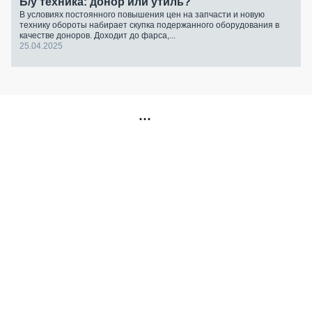
Б/у техника: донор или утиль?
В условиях постоянного повышения цен на запчасти и новую
технику обороты набирает скупка подержанного оборудования в
качестве доноров. Доходит до фарса,...
25.04.2025
РЕКЛАМА