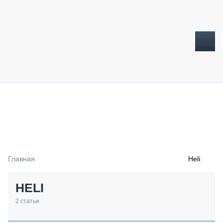
ТОПЛИВНЫЙ КРИЗИС
НОВОСТИ
CTT EXPO 2026
CTT EXPO 2025
КАК ПРОДЛИТЬ ЖИЗНЬ СПЕЦТЕХНИКЕ?
Главная
Heli
АНАЛИТИКА
ОБЗОР РЫНКА
HELI
ТЕХНИКА КРУПНЫМ ПЛАНОМ
ИСПЫТАТЕЛИ
2
статьи
ТЕХНОЛОГИИ
ДОРОЖНАЯ ИНДУСТРИЯ