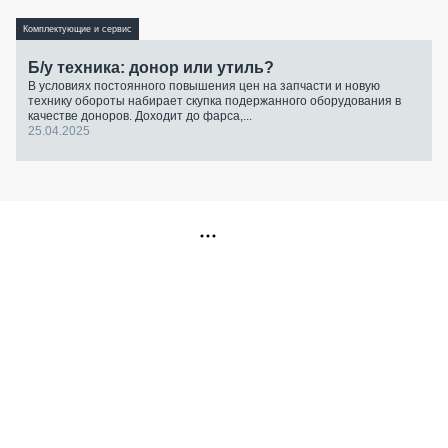
Комплектующие и сервис
Б/у техника: донор или утиль?
В условиях постоянного повышения цен на запчасти и новую
технику обороты набирает скупка подержанного оборудования в
качестве доноров. Доходит до фарса,...
25.04.2025
РЕКЛАМА