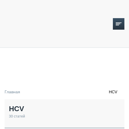
ТОПЛИВНЫЙ КРИЗИС
НОВОСТИ
CTT EXPO 2026
CTT EXPO 2025
КАК ПРОДЛИТЬ ЖИЗНЬ СПЕЦТЕХНИКЕ?
Главная
HCV
АНАЛИТИКА
ОБЗОР РЫНКА
HCV
ТЕХНИКА КРУПНЫМ ПЛАНОМ
ИСПЫТАТЕЛИ
30
статей
ТЕХНОЛОГИИ
ДОРОЖНАЯ ИНДУСТРИЯ