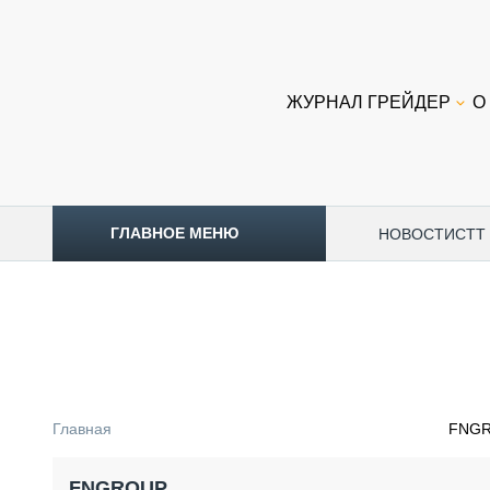
ЖУРНАЛ ГРЕЙДЕР
О
ГЛАВНОЕ МЕНЮ
НОВОСТИ
CTT
ТОПЛИВНЫЙ КРИЗИС
НОВОСТИ
CTT EXPO 2026
CTT EXPO 2025
КАК ПРОДЛИТЬ ЖИЗНЬ СПЕЦТЕХНИКЕ?
Главная
FNG
АНАЛИТИКА
ОБЗОР РЫНКА
FNGROUP