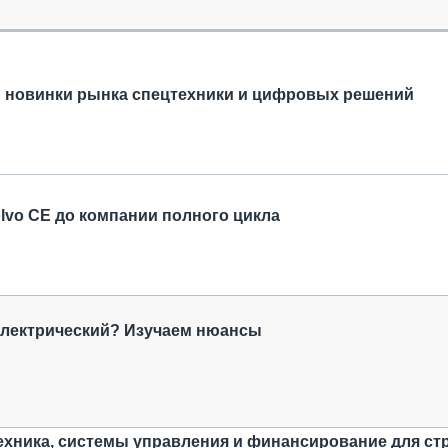
ОБЗОР ПРОШЕДШИХ МЕРОПРИЯТИЙ
КОММУ
БЛИЖАЙШИЕ МЕРОПРИЯТИЯ
ПАССА
СЕЛЬХ
ТЕХНИ
: новинки рынка спецтехники и цифровых решений
КАРЬЕ
ЛОГИС
АВТОМ
КОМПЛ
lvo CE до компании полного цикла
электрический? Изучаем нюансы
ехника, системы управления и финансирование для ст