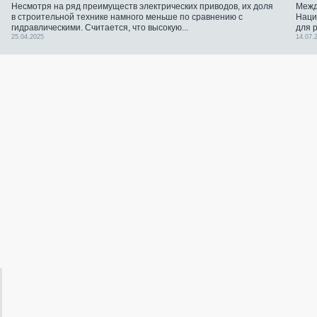
Несмотря на ряд преимуществ электрических приводов, их доля
Межд
в строительной технике намного меньше по сравнению с
Наци
гидравлическими. Считается, что высокую...
для 
25.04.2025
14.07.