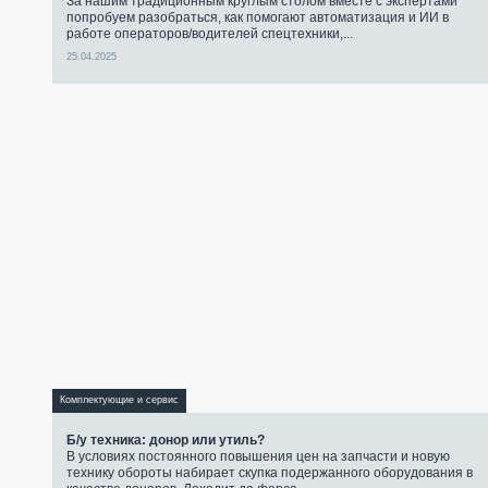
За нашим традиционным круглым столом вместе с экспертами
попробуем разобраться, как помогают автоматизация и ИИ в
работе операторов/водителей спецтехники,...
25.04.2025
Комплектующие и сервис
Б/у техника: донор или утиль?
В условиях постоянного повышения цен на запчасти и новую
технику обороты набирает скупка подержанного оборудования в