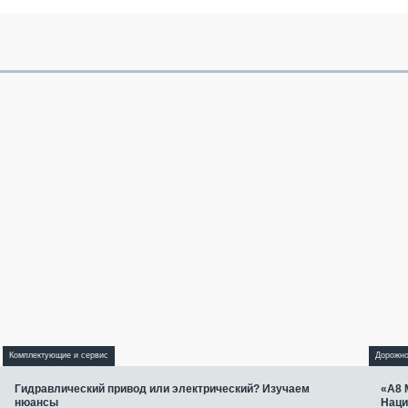
Комплектующие и сервис
Дорожно
Гидравлический привод или электрический? Изучаем
«А8 
нюансы
Наци