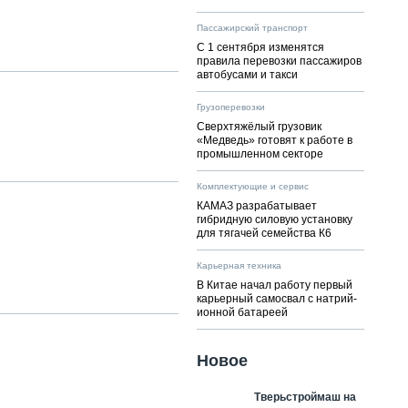
Пассажирский транспорт
С 1 сентября изменятся
правила перевозки пассажиров
автобусами и такси
Грузоперевозки
Сверхтяжёлый грузовик
«Медведь» готовят к работе в
промышленном секторе
Комплектующие и сервис
КАМАЗ разрабатывает
гибридную силовую установку
для тягачей семейства К6
Карьерная техника
В Китае начал работу первый
карьерный самосвал с натрий-
ионной батареей
Новое
Тверьстроймаш на