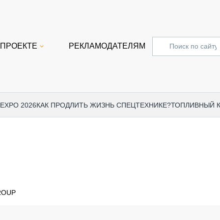
 ПРОЕКТЕ
РЕКЛАМОДАТЕЛЯМ
 EXPO 2026
КАК ПРОДЛИТЬ ЖИЗНЬ СПЕЦТЕХНИКЕ?
ТОПЛИВНЫЙ 
СПЕЦПРОЕКТЫ
СТАТЬ
EXPO CTT 2024
ДОРОЖ
EXPO CTT 2023
ГРУЗО
EXPO CTT 2022
КОММЕ
ROUP
КОМТРАНС 2021
ПОДЪЁ
МЕРОПРИЯТИЯ
ПРИЦЕ