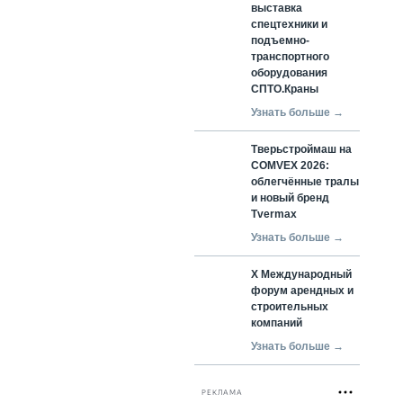
выставка
спецтехники и
подъемно-
транспортного
оборудования
СПТО.Краны
Узнать больше →
Тверьстроймаш на
COMVEX 2026:
облегчённые тралы
и новый бренд
Tvermax
Узнать больше →
X Международный
форум арендных и
строительных
компаний
Узнать больше →
РЕКЛАМА