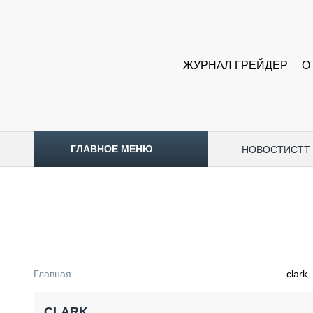
ЖУРНАЛ ГРЕЙДЕР
О
ГЛАВНОЕ МЕНЮ
НОВОСТИ
CTT
ТОПЛИВНЫЙ КРИЗИС
НОВОСТИ
CTT EXPO 2026
CTT EXPO 2025
КАК ПРОДЛИТЬ ЖИЗНЬ СПЕЦТЕХНИКЕ?
Главная
clark
АНАЛИТИКА
ОБЗОР РЫНКА
CLARK