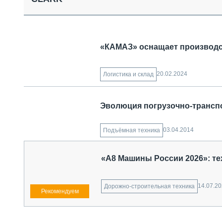
СПЕЦТЕХНИКА И ТРАНСПОРТ
ГРУЗОПЕРЕВОЗКИ
ФИНАНСЫ, ЛИЗИНГ, СТРАХОВАНИЕ
ТЕХНИКА КРУПНЫМ ПЛАНОМ
«КАМАЗ» оснащает производст
ИСПЫТАТЕЛИ
ТЕХНОЛОГИИ
ДОРОЖНАЯ ИНДУСТРИЯ
20.02.2024
Логистика и склад
СЕРВИСМЕНЫ
Эволюция погрузочно-транс
03.04.2014
Подъёмная техника
«А8 Машины России 2026»: те
14.07.2
Дорожно-строительная техника