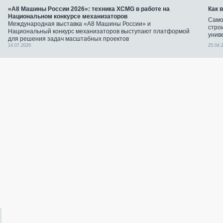
«А8 Машины России 2026»: техника XCMG в работе на
Как 
Национальном конкурсе механизаторов
Само
Международная выставка «А8 Машины России» и
стро
Национальный конкурс механизаторов выступают платформой
унив
для решения задач масштабных проектов
14.07.2026
25.04.