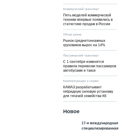
Коммерческий транспорт
Пять моделей коммерческой
техники впервые появились в
статистике продаж в России
Обзор рынка
Рынок среднетоннажных
грузовиков вырос на 14%
Пассажирский транспорт
С 1 сентября изменятся
правила перевозки пассажиров
автобусами и такси
Комплектующие и сервис
КАМАЗ разрабатывает
гибридную силовую установку
для тягачей семейства К6
Новое
17-я международная
специализированная