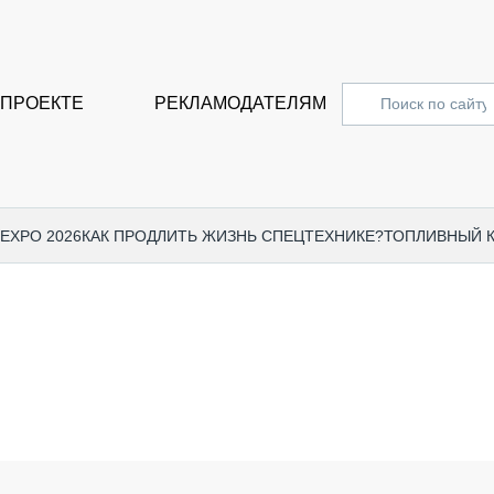
 ПРОЕКТЕ
РЕКЛАМОДАТЕЛЯМ
 EXPO 2026
КАК ПРОДЛИТЬ ЖИЗНЬ СПЕЦТЕХНИКЕ?
ТОПЛИВНЫЙ 
СПЕЦПРОЕКТЫ
СТАТЬ
EXPO CTT 2024
ДОРОЖ
EXPO CTT 2023
ГРУЗО
EXPO CTT 2022
КОММЕ
КОМТРАНС 2021
ПОДЪЁ
МЕРОПРИЯТИЯ
ПРИЦЕ