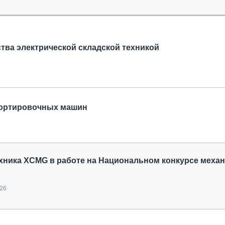
ОБЗОР ПРОШЕДШИХ МЕРОПРИЯТИЙ
КОММУ
БЛИЖАЙШИЕ МЕРОПРИЯТИЯ
ПАССА
СЕЛЬХ
ТЕХНИ
ва электрической складской техникой
КАРЬЕ
ЛОГИС
АВТОМ
КОМПЛ
портировочных машин
хника XCMG в работе на Национальном конкурсе меха
026