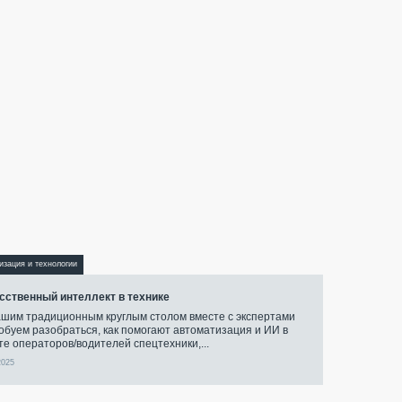
изация и технологии
сственный интеллект в технике
ашим традиционным круглым столом вместе с экспертами
обуем разобраться, как помогают автоматизация и ИИ в
те операторов/водителей спецтехники,...
2025