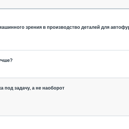
ОБЗОР ПРОШЕДШИХ МЕРОПРИЯТИЙ
КОММУ
БЛИЖАЙШИЕ МЕРОПРИЯТИЯ
ПАССА
СЕЛЬХ
ТЕХНИ
ашинного зрения в производство деталей для автофу
КАРЬЕ
ЛОГИС
АВТОМ
КОМПЛ
учше?
а под задачу, а не наоборот