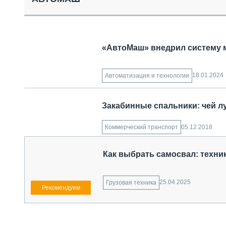
СПЕЦТЕХНИКА И ТРАНСПОРТ
ГРУЗОПЕРЕВОЗКИ
ФИНАНСЫ, ЛИЗИНГ, СТРАХОВАНИЕ
ТЕХНИКА КРУПНЫМ ПЛАНОМ
«АвтоМаш» внедрил систему м
ИСПЫТАТЕЛИ
ТЕХНОЛОГИИ
ДОРОЖНАЯ ИНДУСТРИЯ
18.01.2024
Автоматизация и технологии
СЕРВИСМЕНЫ
Закабинные спальники: чей л
05.12.2018
Коммерческий транспорт
Как выбрать самосвал: техник
25.04.2025
Грузовая техника