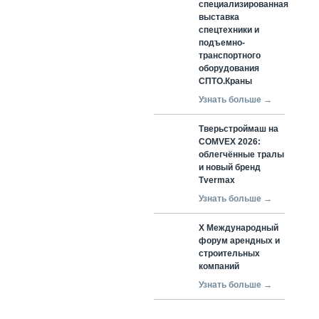
специализированная
выставка
спецтехники и
подъемно-
транспортного
оборудования
СПТО.Краны
Узнать больше →
Тверьстроймаш на
COMVEX 2026:
облегчённые тралы
и новый бренд
Tvermax
Узнать больше →
X Международный
форум арендных и
строительных
компаний
Узнать больше →