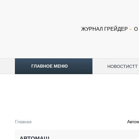
ЖУРНАЛ ГРЕЙДЕР
О
ГЛАВНОЕ МЕНЮ
НОВОСТИ
CTT
ТОПЛИВНЫЙ КРИЗИС
НОВОСТИ
CTT EXPO 2026
CTT EXPO 2025
КАК ПРОДЛИТЬ ЖИЗНЬ СПЕЦТЕХНИКЕ?
Главная
Авто
АНАЛИТИКА
ОБЗОР РЫНКА
АВТОМАШ