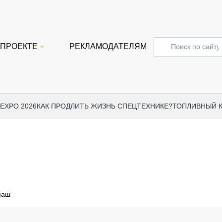
 ПРОЕКТЕ
РЕКЛАМОДАТЕЛЯМ
 EXPO 2026
КАК ПРОДЛИТЬ ЖИЗНЬ СПЕЦТЕХНИКЕ?
ТОПЛИВНЫЙ 
СПЕЦПРОЕКТЫ
СТАТЬ
EXPO CTT 2024
ДОРОЖ
EXPO CTT 2023
ГРУЗО
EXPO CTT 2022
КОММЕ
маш
КОМТРАНС 2021
ПОДЪЁ
МЕРОПРИЯТИЯ
ПРИЦЕ