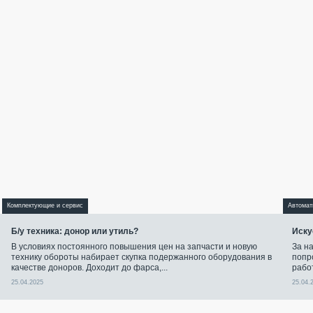
Комплектующие и сервис
Автомат
Б/у техника: донор или утиль?
Иску
В условиях постоянного повышения цен на запчасти и новую
За н
технику обороты набирает скупка подержанного оборудования в
попр
качестве доноров. Доходит до фарса,...
рабо
25.04.2025
25.04.