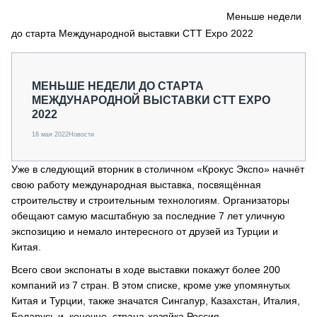
СЕРВИСМЕНЫ
Меньше недели
до старта Международной выставки CTT Expo 2022
СПЕЦПРОЕКТЫ
МЕРОПРИЯТИЯ
СТАТЬИ ПО КАТЕГОРИЯМ ТЕХНИКИ
МЕНЬШЕ НЕДЕЛИ ДО СТАРТА
О ПРОЕКТЕ
МЕЖДУНАРОДНОЙ ВЫСТАВКИ CTT EXPO
2022
18 мая 2022
Новости
Уже в следующий вторник в столичном «Крокус Экспо» начнёт
свою работу международная выставка, посвящённая
строительству и строительным технологиям. Организаторы
обещают самую масштабную за последние 7 лет уличную
экспозицию и немало интересного от друзей из Турции и
Китая.
Всего свои экспонаты в ходе выставки покажут более 200
компаний из 7 стран. В этом списке, кроме уже упомянутых
Китая и Турции, также значатся Сингапур, Казахстан, Италия,
Беларусь и, конечно, страна-хозяйка Россия.