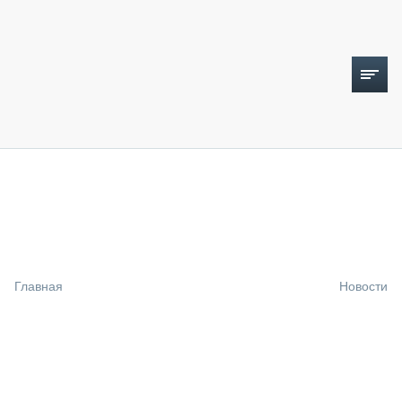
ТОПЛИВНЫЙ КРИЗИС
НОВОСТИ
CTT EXPO 2026
CTT EXPO 2025
КАК ПРОДЛИТЬ ЖИЗНЬ СПЕЦТЕХНИКЕ?
Главная
Новости
АНАЛИТИКА
ОБЗОР РЫНКА
ТЕХНИКА КРУПНЫМ ПЛАНОМ
ИСПЫТАТЕЛИ
ТЕХНОЛОГИИ
ДОРОЖНАЯ ИНДУСТРИЯ