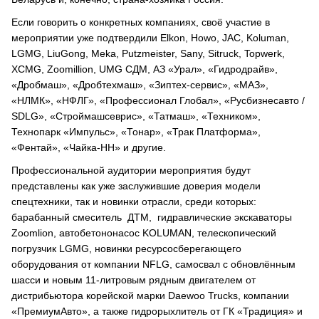
Если говорить о конкретных компаниях, своё участие в
мероприятии уже подтвердили Elkon, Howo, JAC, Koluman,
LGMG, LiuGong, Meka, Putzmeister, Sany, Sitruck, Topwerk,
XCMG, Zoomillion, UMG СДМ, АЗ «Урал», «Гидродрайв»,
«Дробмаш», «Дробтехмаш», «Зиптех-сервис», «МАЗ»,
«НЛМК», «НФЛГ», «Профессионал Глобал», «Русбизнесавто /
SDLG», «Строймашсеврис», «Татмаш», «Техником»,
Технопарк «Импульс», «Тонар», «Трак Платформа»,
«Фентай», «Чайка-НН» и другие.
Профессиональной аудитории мероприятия будут
представлены как уже заслужившие доверия модели
спецтехники, так и новинки отрасли, среди которых:
барабанный смеситель ДТМ, гидравлические экскаваторы
Zoomlion, автобетононасос KOLUMAN, телескопический
погрузчик LGMG, новинки ресурсосберегающего
оборудования от компании NFLG, самосвал с обновлённым
шасси и новым 11-литровым рядным двигателем от
дистрибьютора корейской марки Daewoo Trucks, компании
«ПремиумАвто», а также гидрорыхлитель от ГК «Традиция» и