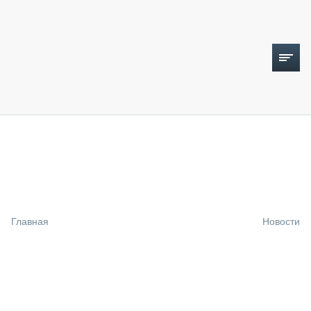
ТОПЛИВНЫЙ КРИЗИС
НОВОСТИ
CTT EXPO 2026
CTT EXPO 2025
КАК ПРОДЛИТЬ ЖИЗНЬ СПЕЦТЕХНИКЕ?
Главная
Новости
АНАЛИТИКА
ОБЗОР РЫНКА
ТЕХНИКА КРУПНЫМ ПЛАНОМ
ИСПЫТАТЕЛИ
ТЕХНОЛОГИИ
ДОРОЖНАЯ ИНДУСТРИЯ