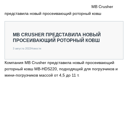
СЕРВИСМЕНЫ
MB Crusher
представила новый просеивающий роторный ковш
СПЕЦПРОЕКТЫ
МЕРОПРИЯТИЯ
СТАТЬИ ПО КАТЕГОРИЯМ ТЕХНИКИ
MB CRUSHER ПРЕДСТАВИЛА НОВЫЙ
О ПРОЕКТЕ
ПРОСЕИВАЮЩИЙ РОТОРНЫЙ КОВШ
3 августа 2022
Новости
Компания MB Crusher представила новый просеивающий
роторный ковш MB-HDS220, подходящий для погрузчиков и
мини-погрузчиков массой от 4,5 до 11 т.