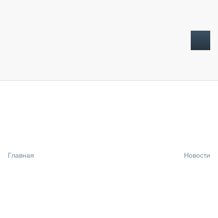
ТОПЛИВНЫЙ КРИЗИС
НОВОСТИ
CTT EXPO 2026
CTT EXPO 2025
КАК ПРОДЛИТЬ ЖИЗНЬ СПЕЦТЕХНИКЕ?
Главная
Новости
АНАЛИТИКА
ОБЗОР РЫНКА
ТЕХНИКА КРУПНЫМ ПЛАНОМ
ИСПЫТАТЕЛИ
ТЕХНОЛОГИИ
ДОРОЖНАЯ ИНДУСТРИЯ