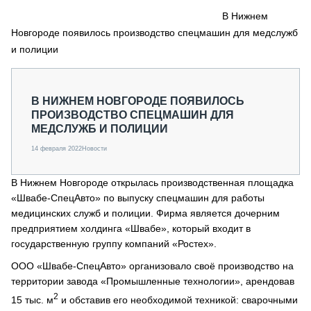
СЕРВИСМЕНЫ
В Нижнем
Новгороде появилось производство спецмашин для медслужб
СПЕЦПРОЕКТЫ
МЕРОПРИЯТИЯ
и полиции
СТАТЬИ ПО КАТЕГОРИЯМ ТЕХНИКИ
О ПРОЕКТЕ
В НИЖНЕМ НОВГОРОДЕ ПОЯВИЛОСЬ
ПРОИЗВОДСТВО СПЕЦМАШИН ДЛЯ
МЕДСЛУЖБ И ПОЛИЦИИ
14 февраля 2022
Новости
В Нижнем Новгороде открылась производственная площадка
«Швабе-СпецАвто» по выпуску спецмашин для работы
медицинских служб и полиции. Фирма является дочерним
предприятием холдинга «Швабе», который входит в
государственную группу компаний «Ростех».
ООО «Швабе-СпецАвто» организовало своё производство на
территории завода «Промышленные технологии», арендовав
2
15 тыс. м
и обставив его необходимой техникой: сварочными