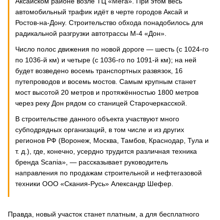
Аксайском районе возле ТЦ «Мега». При этом весь
автомобильный трафик идёт в черте городов Аксай и
Ростов-на-Дону. Строительство обхода понадобилось для
радикальной разгрузки автотрассы М-4 «Дон».
Число полос движения по новой дороге — шесть (с 1024-го
по 1036-й км) и четыре (с 1036-го по 1091-й км); на ней
будет возведено восемь транспортных развязок, 16
путепроводов и восемь мостов. Самым крупным станет
мост высотой 20 метров и протяжённостью 1800 метров
через реку Дон рядом со станицей Старочеркасской.
В строительстве данного объекта участвуют много
субподрядных организаций, в том числе и из других
регионов РФ (Воронеж, Москва, Тамбов, Краснодар, Тула и
т. д.), где, конечно, усердно трудится различная техника
бренда Scania», — рассказывает руководитель
направления по продажам строительной и нефтегазовой
техники ООО «Скания-Русь» Александр Шефер.
Правда, новый участок станет платным, а для бесплатного