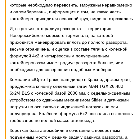
которые необходимо перевозить, загружены неравномерно
и опломбированы, информация о том, на какую часть
контейнера приходится основной груз, нигде не отражалась.
И, в-третьих, это радиус разворота — территория
Новороссийского морского терминала, на которой
приходится маневрировать вплоть до полного разворота,
весьма ограничена, и сцепка в составе тягача с колёсной
формулой 4х2 и четырёхосным полуприцепным
контейнеровозом имеет радиус разворота больше, чем
необходимо для совершения подобных манёвров.
Компания «Юрто-Трак», наш дилер в Краснодарском крае,
предложила клиенту седельный тягач MAN TGX 26.480
6х2/4 BLS с колёсной базой 2600 мм, с седельно-сцепным
устройством со сдвижным механизмом Slider и датчиками
нагрузки на оси тягача с индикацией нагрузок на оси
полуприцепа. Колёсная формула 6х2 позволила выполнить
требование по полной массе автопоезда.
Короткая база автомобиля в сочетании с поворотным
подъёмным мостом решили задачу радиуса разворота, а