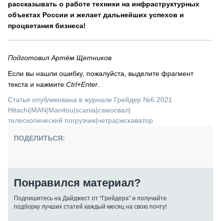
рассказывать о работе техники на инфраструктурных
объектах России и желает дальнейших успехов и
процветания бизнеса!
Подготовил Артём Щетников
Если вы нашли ошибку, пожалуйста, выделите фрагмент
текста и нажмите
Ctrl+Enter
.
Статья опубликована в журнале Грейдер №6 2021
Hitachi
|
MAN
|
Manitou
|
scania
|
самосвал
|
телескопический погрузчик
|
четра
|
экскаватор
ПОДЕЛИТЬСЯ:
Понравился материал?
Подпишитесь на Дайджест от “Грейдера” и получайте
подборку лучших статей каждый месяц на свою почту!