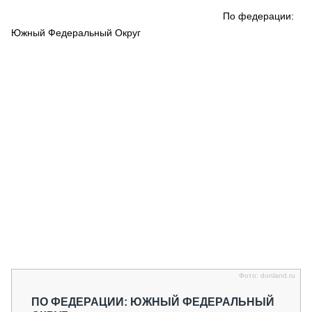
СЕРВИСМЕНЫ
По федерации:
Южный Федеральный Округ
СПЕЦПРОЕКТЫ
МЕРОПРИЯТИЯ
СТАТЬИ ПО КАТЕГОРИЯМ ТЕХНИКИ
О ПРОЕКТЕ
Фото: donland.ru
ПО ФЕДЕРАЦИИ: ЮЖНЫЙ ФЕДЕРАЛЬНЫЙ