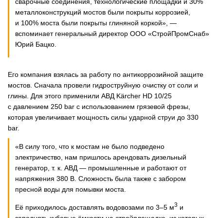
сварочные соединения, технологические площадки и 30%
металлоконструкций мостов были покрыты коррозией,
и 100% моста были покрыты глиняной коркой», —
вспоминает генеральный директор ООО «СтройПромСнаб»
Юрий Бацко.
Его компания взялась за работу по антикоррозийной защите
мостов. Сначала провели гидроструйную очистку от соли и
глины. Для этого применили АВД Kärcher HD 10/25
с давлением 250 bar с использованием грязевой фрезы,
которая увеличивает мощность силы ударной струи до 330
bar.
«В силу того, что к мостам не было подведено
электричество, нам пришлось арендовать дизельный
генератор, т. к. АВД — промышленные и работают от
напряжения 380 В. Сложность была также с забором
пресной воды для помывки моста.
3
Её приходилось доставлять водовозами по 3–5 м
и
заполнять кубовые ёмкости на стройплощадке, из которых