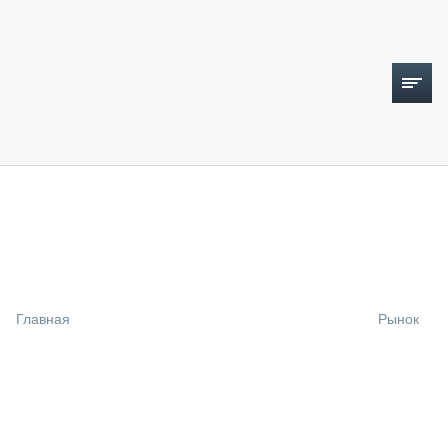
ТОПЛИВНЫЙ КРИЗИС
НОВОСТИ
CTT EXPO 2026
CTT EXPO 2025
КАК ПРОДЛИТЬ ЖИЗНЬ СПЕЦТЕХНИКЕ?
Главная
Рынок
АНАЛИТИКА
ОБЗОР РЫНКА
ТЕХНИКА КРУПНЫМ ПЛАНОМ
ИСПЫТАТЕЛИ
ТЕХНОЛОГИИ
ДОРОЖНАЯ ИНДУСТРИЯ