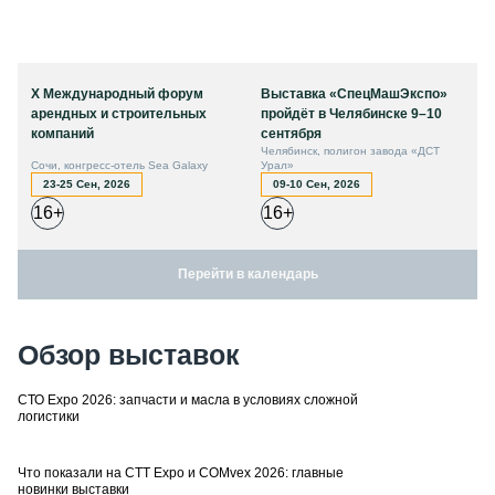
X Международный форум
Выставка «СпецМашЭкспо»
арендных и строительных
пройдёт в Челябинске 9–10
компаний
сентября
Челябинск, полигон завода «ДСТ
Сочи, конгресс-отель Sea Galaxy
Урал»
23-25 Сен, 2026
09-10 Сен, 2026
16+
16+
Перейти в календарь
Обзор выставок
СТО Expo 2026: запчасти и масла в условиях сложной
логистики
Что показали на CTT Expo и COMvex 2026: главные
новинки выставки