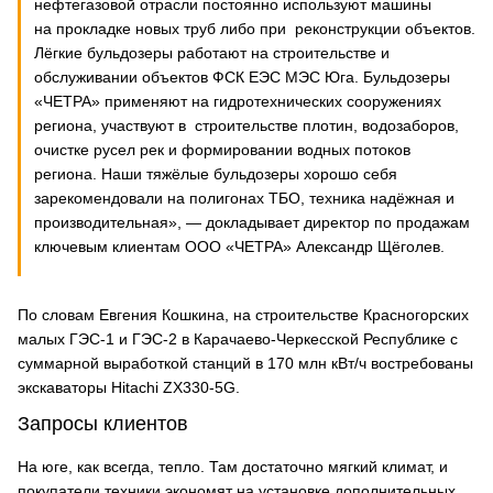
нефтегазовой отрасли постоянно используют машины
на прокладке новых труб либо при реконструкции объектов.
Лёгкие бульдозеры работают на строительстве и
обслуживании объектов ФСК ЕЭС МЭС Юга. Бульдозеры
«ЧЕТРА» применяют на гидротехнических сооружениях
региона, участвуют в строительстве плотин, водозаборов,
очистке русел рек и формировании водных потоков
региона. Наши тяжёлые бульдозеры хорошо себя
зарекомендовали на полигонах ТБО, техника надёжная и
производительная», — докладывает директор по продажам
ключевым клиентам ООО «ЧЕТРА» Александр Щёголев.
По словам Евгения Кошкина, на строительстве Красногорских
малых ГЭС-1 и ГЭС-2 в Карачаево-Черкесской Республике с
суммарной выработкой станций в 170 млн кВт/ч востребованы
экскаваторы Hitachi ZX330-5G.
Запросы клиентов
На юге, как всегда, тепло. Там достаточно мягкий климат, и
покупатели техники экономят на установке дополнительных