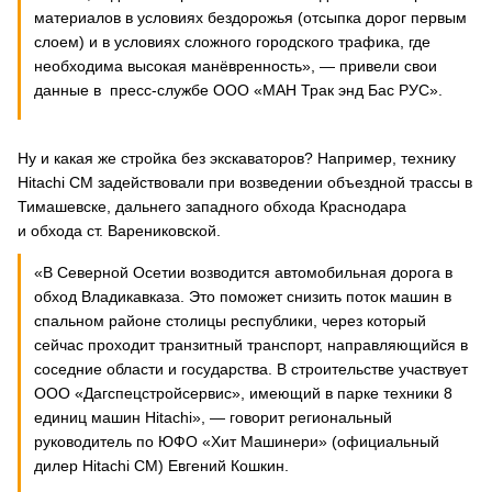
материалов в условиях бездорожья (отсыпка дорог первым
слоем) и в условиях сложного городского трафика, где
необходима высокая манёвренность», — привели свои
данные в пресс-службе ООО «МАН Трак энд Бас РУС».
Ну и какая же стройка без экскаваторов? Например, технику
Hitachi CM задействовали при возведении объездной трассы в
Тимашевске, дальнего западного обхода Краснодара
и обхода ст. Варениковской.
«В Северной Осетии возводится автомобильная дорога в
обход Владикавказа. Это поможет снизить поток машин в
спальном районе столицы республики, через который
сейчас проходит транзитный транспорт, направляющийся в
соседние области и государства. В строительстве участвует
ООО «Дагспецстройсервис», имеющий в парке техники 8
единиц машин Hitachi», — говорит региональный
руководитель по ЮФО «Хит Машинери» (официальный
дилер Hitachi CM) Евгений Кошкин.