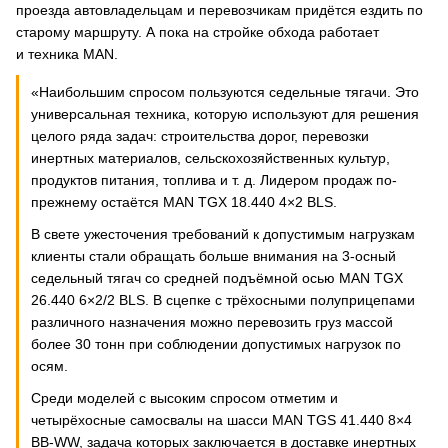
проезда автовладельцам и перевозчикам придётся ездить по
старому маршруту. А пока на стройке обхода работает
и техника MAN.
«Наибольшим спросом пользуются седельные тягачи. Это
универсальная техника, которую используют для решения
целого ряда задач: строительства дорог, перевозки
инертных материалов, сельскохозяйственных культур,
продуктов питания, топлива и т. д. Лидером продаж по-
прежнему остаётся MAN TGX 18.440 4×2 BLS.
В свете ужесточения требований к допустимым нагрузкам
клиенты стали обращать больше внимания на 3-осный
седельный тягач со средней подъёмной осью MAN TGX
26.440 6×2/2 BLS. В сцепке с трёхосными полуприцепами
различного назначения можно перевозить груз массой
более 30 тонн при соблюдении допустимых нагрузок по
осям.
Среди моделей с высоким спросом отметим и
четырёхосные самосвалы на шасси MAN TGS 41.440 8×4
BB-WW, задача которых заключается в доставке инертных