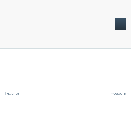
ТОПЛИВНЫЙ КРИЗИС
НОВОСТИ
CTT EXPO 2026
CTT EXPO 2025
КАК ПРОДЛИТЬ ЖИЗНЬ СПЕЦТЕХНИКЕ?
Главная
Новости
АНАЛИТИКА
ОБЗОР РЫНКА
ТЕХНИКА КРУПНЫМ ПЛАНОМ
ИСПЫТАТЕЛИ
ТЕХНОЛОГИИ
ДОРОЖНАЯ ИНДУСТРИЯ