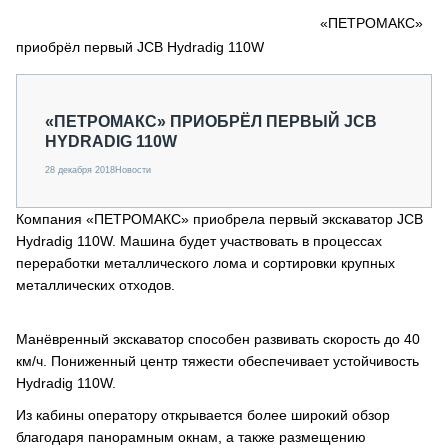
СЕРВИСМЕНЫ
«ПЕТРОМАКС»
приобрёл первый JCB Hydradig 110W
СПЕЦПРОЕКТЫ
МЕРОПРИЯТИЯ
СТАТЬИ ПО КАТЕГОРИЯМ ТЕХНИКИ
«ПЕТРОМАКС» ПРИОБРЁЛ ПЕРВЫЙ JCB
О ПРОЕКТЕ
HYDRADIG 110W
28 декабря 2018
Новости
Компания «ПЕТРОМАКС» приобрела первый экскаватор JCB
Hydradig 110W. Машина будет участвовать в процессах
переработки металлического лома и сортировки крупных
металлических отходов.
Манёвренный экскаватор способен развивать скорость до 40
км/ч. Пониженный центр тяжести обеспечивает устойчивость
Hydradig 110W.
Из кабины оператору открывается более широкий обзор
благодаря панорамным окнам, а также размещению