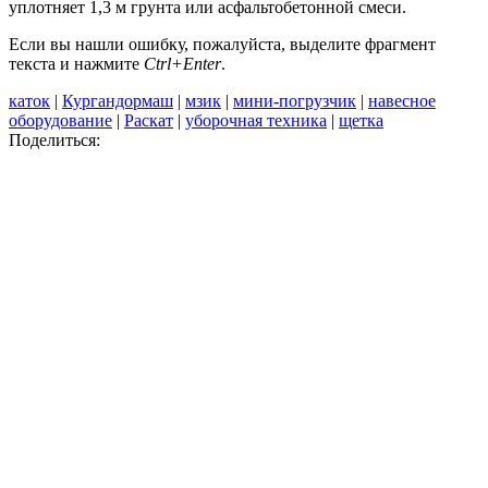
уплотняет 1,3 м грунта или асфальтобетонной смеси.
Если вы нашли ошибку, пожалуйста, выделите фрагмент
текста и нажмите
Ctrl+Enter
.
каток
|
Кургандормаш
|
мзик
|
мини-погрузчик
|
навесное
оборудование
|
Раскат
|
уборочная техника
|
щетка
Поделиться: