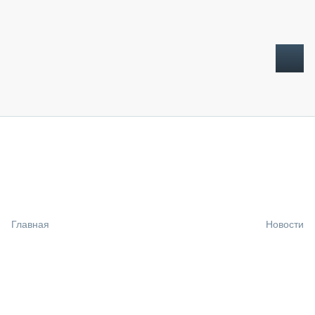
ТОПЛИВНЫЙ КРИЗИС
НОВОСТИ
CTT EXPO 2026
CTT EXPO 2025
КАК ПРОДЛИТЬ ЖИЗНЬ СПЕЦТЕХНИКЕ?
Главная
Новости
АНАЛИТИКА
ОБЗОР РЫНКА
ТЕХНИКА КРУПНЫМ ПЛАНОМ
ИСПЫТАТЕЛИ
ТЕХНОЛОГИИ
ДОРОЖНАЯ ИНДУСТРИЯ