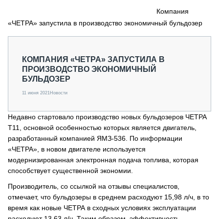
СЕРВИСМЕНЫ
Компания
«ЧЕТРА» запустила в производство экономичный бульдозер
СПЕЦПРОЕКТЫ
МЕРОПРИЯТИЯ
СТАТЬИ ПО КАТЕГОРИЯМ ТЕХНИКИ
КОМПАНИЯ «ЧЕТРА» ЗАПУСТИЛА В
О ПРОЕКТЕ
ПРОИЗВОДСТВО ЭКОНОМИЧНЫЙ
БУЛЬДОЗЕР
11 июня 2021
Новости
Недавно стартовало производство новых бульдозеров ЧЕТРА
Т11, основной особенностью которых является двигатель,
разработанный компанией ЯМЗ-536. По информации
«ЧЕТРА», в новом двигателе используется
модернизированная электронная подача топлива, которая
способствует существенной экономии.
Производитель, со ссылкой на отзывы специалистов,
отмечает, что бульдозеры в среднем расходуют 15,98 л/ч, в то
время как новые ЧЕТРА в сходных условиях эксплуатации
расходуют 13,63 л/ч. Таким образом, эффективность