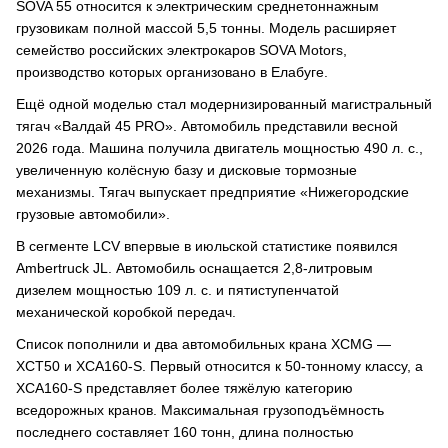
SOVA 55 относится к электрическим среднетоннажным
грузовикам полной массой 5,5 тонны. Модель расширяет
семейство российских электрокаров SOVA Motors,
производство которых организовано в Елабуге.
Ещё одной моделью стал модернизированный магистральный
тягач «Валдай 45 PRO». Автомобиль представили весной
2026 года. Машина получила двигатель мощностью 490 л. с.,
увеличенную колёсную базу и дисковые тормозные
механизмы. Тягач выпускает предприятие «Нижегородские
грузовые автомобили».
В сегменте LCV впервые в июльской статистике появился
Ambertruck JL. Автомобиль оснащается 2,8-литровым
дизелем мощностью 109 л. с. и пятиступенчатой
механической коробкой передач.
Список пополнили и два автомобильных крана XCMG —
XCT50 и XCA160-S. Первый относится к 50-тонному классу, а
XCA160-S представляет более тяжёлую категорию
вседорожных кранов. Максимальная грузоподъёмность
последнего составляет 160 тонн, длина полностью