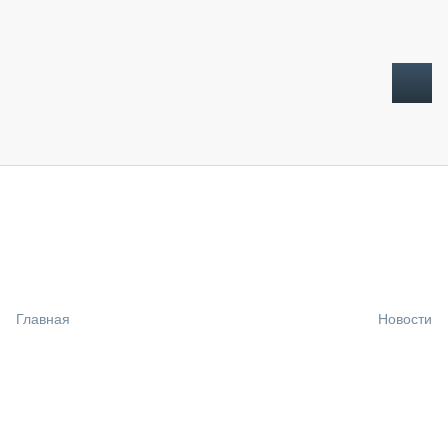
ТОПЛИВНЫЙ КРИЗИС
НОВОСТИ
CTT EXPO 2026
CTT EXPO 2025
КАК ПРОДЛИТЬ ЖИЗНЬ СПЕЦТЕХНИКЕ?
Главная
Новости
АНАЛИТИКА
ОБЗОР РЫНКА
ТЕХНИКА КРУПНЫМ ПЛАНОМ
ИСПЫТАТЕЛИ
ТЕХНОЛОГИИ
ДОРОЖНАЯ ИНДУСТРИЯ