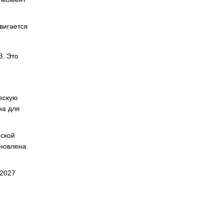
вигается
З. Это
ескую
на для
еской
ановлена
 2027