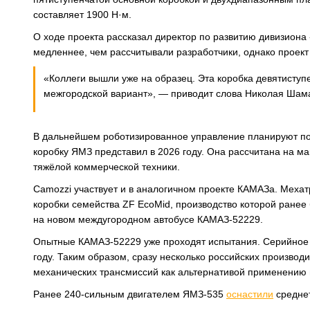
составляет 1900 Н·м.
О ходе проекта рассказал директор по развитию дивизиона
медленнее, чем рассчитывали разработчики, однако проект
«Коллеги вышли уже на образец. Эта коробка девятиступе
межгородской вариант», — приводит слова Николая Шам
В дальнейшем роботизированное управление планируют по
коробку ЯМЗ представил в 2026 году. Она рассчитана на 
тяжёлой коммерческой техники.
Camozzi участвует и в аналогичном проекте КАМАЗа. Меха
коробки семейства ZF EcoMid, производство которой ранее
на новом междугородном автобусе КАМАЗ-52229.
Опытные КАМАЗ-52229 уже проходят испытания. Серийное п
году. Таким образом, сразу несколько российских произво
механических трансмиссий как альтернативой применению 
Ранее 240-сильным двигателем ЯМЗ-535
оснастили
средне