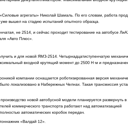
 «Силовые агрегаты» Николай Шамаль. По его словам, работа прод
 уже вышел на стадию испытаний опытного образца.
нчатая, не 2514, и сейчас проходит тестирование на автобусе ЛиА
аля «Авто Плюс».
лучить и для новой ЯМЗ-2514. Четырнадцатиступенчатую механич
максимальный входной крутящий момент до 2500 Н·м и предназначе
троникой компании оснащается роботизированная версия механич
 было локализовано в Набережных Челнах. Такая трансмиссия уст
роизводство новой автобусной модели планируется развернуть в
дителей коммерческого транспорта работают над автоматизацией
полностью автоматических коробок передач.
тоннажник «Валдай 12».