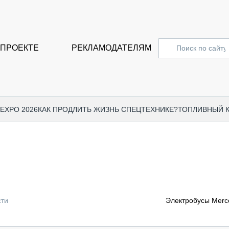
 ПРОЕКТЕ
РЕКЛАМОДАТЕЛЯМ
 EXPO 2026
КАК ПРОДЛИТЬ ЖИЗНЬ СПЕЦТЕХНИКЕ?
ТОПЛИВНЫЙ 
СПЕЦПРОЕКТЫ
СТАТЬ
EXPO CTT 2024
ДОРОЖ
EXPO CTT 2023
ГРУЗО
EXPO CTT 2022
КОММЕ
сти
Электробусы Merce
КОМТРАНС 2021
ПОДЪЁ
МЕРОПРИЯТИЯ
ПРИЦЕ