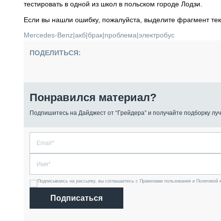
тестировать в одной из школ в польском городе Лодзи.
Если вы нашли ошибку, пожалуйста, выделите фрагмент те
Mercedes-Benz
|
акб
|
брак
|
проблема
|
электробус
ПОДЕЛИТЬСЯ:
Понравился материал?
Подпишитесь на Дайджест от “Грейдера” и получайте подборку луч
Подписываясь на рассылку, вы соглашаетесь с Правилами пользования и Политикой 
Подписаться