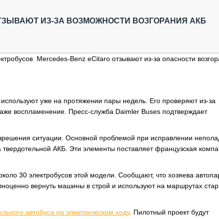
ОБЗОР ПРОШЕДШИХ МЕРОПРИЯТИЙ
КОММУ
БЛИЖАЙШИЕ МЕРОПРИЯТИЯ
ПАССА
ТЗЫВАЮТ ИЗ-ЗА ВОЗМОЖНОСТИ ВОЗГОРАНИЯ АКБ
СЕЛЬХ
ТЕХНИ
КАРЬЕ
ктробусов Mercedes-Benz eCitaro отзывают из-за опасности возгор
ЛОГИС
АВТОМ
КОМПЛ
 используют уже на протяжении пары недель. Его проверяют из-за
 даже воспламенение. Пресс-служба Daimler Buses подтверждает
азрешения ситуации. Основной проблемой при исправлении непола
а твердотельной АКБ. Эти элементы поставляет французская компа
около 30 электробусов этой модели. Сообщают, что хозяева автопа
полноценно вернуть машины в строй и используют на маршрутах ста
ольного автобуса на электрическом ходу
. Пилотный проект будут