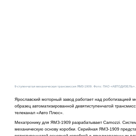
9-ступенчатая механическая трансмиссия ЯМЗ-1909. Фото: ПАО «АВТОДИЗЕЛЬ».
Ярославский моторный завод работает над роботизацией 
образец автоматизированной девятиступенчатой трансмисс
телеканал «Авто Плюс».
Мехатронику для ЯМЗ-1909 разрабатывает Camozzi. Систем
механическую основу коробки. Серийная ЯМЗ-1909 предст
пятиступенчатой основной коробкой и двухдиапазонным п