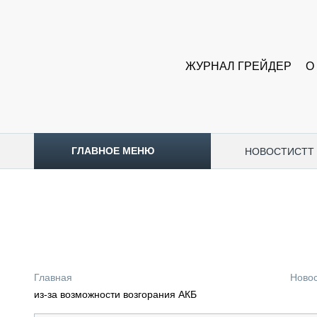
ЖУРНАЛ ГРЕЙДЕР
О
ГЛАВНОЕ МЕНЮ
НОВОСТИ
CTT
ТОПЛИВНЫЙ КРИЗИС
НОВОСТИ
CTT EXPO 2026
CTT EXPO 2025
КАК ПРОДЛИТЬ ЖИЗНЬ СПЕЦТЕХНИКЕ?
Главная
Ново
АНАЛИТИКА
из-за возможности возгорания АКБ
ОБЗОР РЫНКА