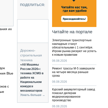
НАЛЬНАЯ ТЕХНИКА
ПОДЕЛИТЬСЯ:
ЖИРСКИЙ ТРАНСПОРТ
ОЗТЕХНИКА
КА СПЕЦИАЛЬНОГО НАЗНАЧЕНИЯ
РНАЯ ТЕХНИКА
ания их
Читайте на портале
ТИКА И СКЛАД
Электронные транспортные
АТИЗАЦИЯ И ТЕХНОЛОГИИ
накладные станут
обязательными с 1 сентября.
ЕКТУЮЩИЕ И СЕРВИС
Дорожно-
Игроки рынка рискуют не успеть
к новым правилам
строительная
техника
06.08.2026
«А8 Машины
док
Ремонт трассы М-5 завершили
России 2026»:
на четыре месяца раньше
ния Blue
техника XCMG в
срока
работе на
06.08.2026
Национальном
рков с
конкурсе
Курский аккумуляторный завод
механизаторов
рые
показал дилерам
Узнать больше →
модернизированное
производство
06.08.2026