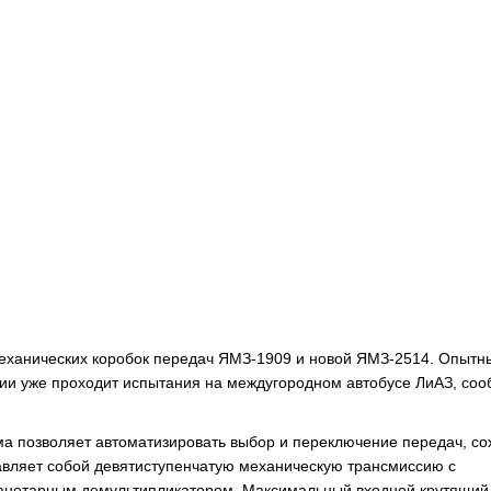
механических коробок передач ЯМЗ-1909 и новой ЯМЗ-2514. Опытн
ии уже проходит испытания на междугородном автобусе ЛиАЗ, со
а позволяет автоматизировать выбор и переключение передач, со
авляет собой девятиступенчатую механическую трансмиссию с
ланетарным демультипликатором. Максимальный входной крутящий