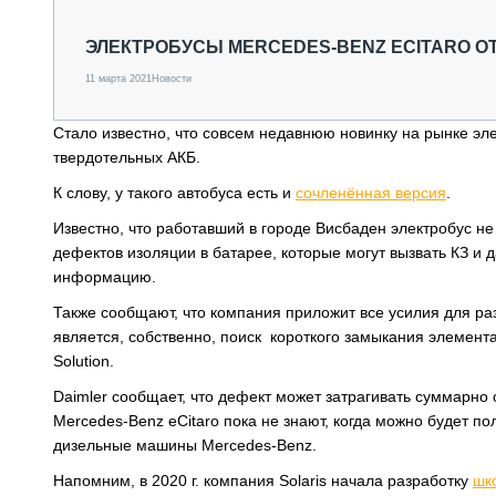
СПЕЦТЕХНИКА И ТРАНСПОРТ
ГРУЗОПЕРЕВОЗКИ
ЭЛЕКТРОБУСЫ MERCEDES-BENZ ECITARO О
ФИНАНСЫ, ЛИЗИНГ, СТРАХОВАНИЕ
11 марта 2021
Новости
ТЕХНИКА КРУПНЫМ ПЛАНОМ
ИСПЫТАТЕЛИ
Стало известно, что совсем недавнюю новинку на рынке эле
ТЕХНОЛОГИИ
твердотельных АКБ.
ДОРОЖНАЯ ИНДУСТРИЯ
СЕРВИСМЕНЫ
К слову, у такого автобуса есть и
сочленённая версия
.
Известно, что работавший в городе Висбаден электробус не
дефектов изоляции в батарее, которые могут вызвать КЗ и
информацию.
Также сообщают, что компания приложит все усилия для р
является, собственно, поиск короткого замыкания элемент
Solution.
Daimler сообщает, что дефект может затрагивать суммарно 
Mercedes-Benz eCitaro пока не знают, когда можно будет 
дизельные машины Mercedes-Benz.
Напомним, в 2020 г. компания Solaris начала разработку
шк