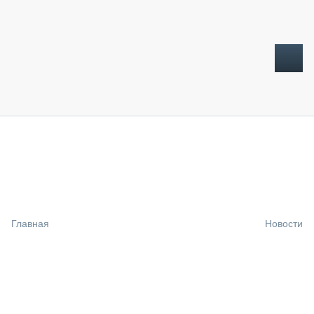
ТОПЛИВНЫЙ КРИЗИС
НОВОСТИ
CTT EXPO 2026
CTT EXPO 2025
КАК ПРОДЛИТЬ ЖИЗНЬ СПЕЦТЕХНИКЕ?
Главная
Новости
АНАЛИТИКА
ОБЗОР РЫНКА
ТЕХНИКА КРУПНЫМ ПЛАНОМ
ИСПЫТАТЕЛИ
ТЕХНОЛОГИИ
ДОРОЖНАЯ ИНДУСТРИЯ