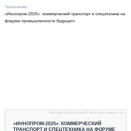
СЕРВИСМЕНЫ
Технологии
«Иннопром-2025»: коммерческий транспорт и спецтехника на
СПЕЦПРОЕКТЫ
МЕРОПРИЯТИЯ
форуме промышленности будущего
СТАТЬИ ПО КАТЕГОРИЯМ ТЕХНИКИ
О ПРОЕКТЕ
Вахтовый автобус Урал-80. Фото expo.innoprom.com
«ИННОПРОМ-2025»: КОММЕРЧЕСКИЙ
ТРАНСПОРТ И СПЕЦТЕХНИКА НА ФОРУМЕ