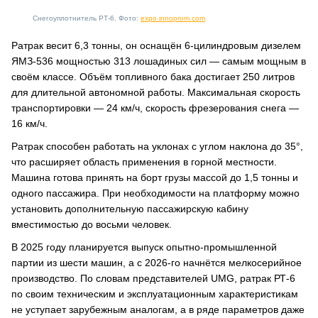
Снегоуплотнитель РТ-6. Фото:
expo.innoprom.com
Ратрак весит 6,3 тонны, он оснащён 6-цилиндровым дизелем
ЯМЗ-536 мощностью 313 лошадиных сил — самым мощным в
своём классе. Объём топливного бака достигает 250 литров
для длительной автономной работы. Максимальная скорость
транспортировки — 24 км/ч, скорость фрезерования снега —
16 км/ч.
Ратрак способен работать на уклонах с углом наклона до 35°,
что расширяет область применения в горной местности.
Машина готова принять на борт грузы массой до 1,5 тонны и
одного пассажира. При необходимости на платформу можно
установить дополнительную пассажирскую кабину
вместимостью до восьми человек.
В 2025 году планируется выпуск опытно-промышленной
партии из шести машин, а с 2026-го начнётся мелкосерийное
производство. По словам представителей UMG, ратрак РТ-6
по своим техническим и эксплуатационным характеристикам
не уступает зарубежным аналогам, а в ряде параметров даже