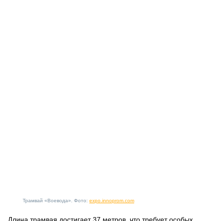
Трамвай «Воевода». Фото:
expo.innoprom.com
Длина трамвая достигает 37 метров, что требует особых