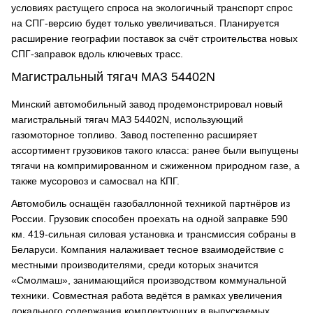
условиях растущего спроса на экологичный транспорт спрос
на СПГ-версию будет только увеличиваться. Планируется
расширение географии поставок за счёт строительства новых
СПГ-заправок вдоль ключевых трасс.
Магистральный тягач МАЗ 54402N
Минский автомобильный завод продемонстрировал новый
магистральный тягач МАЗ 54402N, использующий
газомоторное топливо. Завод постепенно расширяет
ассортимент грузовиков такого класса: ранее были выпущены
тягачи на компримированном и сжиженном природном газе, а
также мусоровоз и самосвал на КПГ.
Автомобиль оснащён газобаллонной техникой партнёров из
России. Грузовик способен проехать на одной заправке 590
км. 419-сильная силовая установка и трансмиссия собраны в
Беларуси. Компания налаживает тесное взаимодействие с
местными производителями, среди которых значится
«Смолмаш», занимающийся производством коммунальной
техники. Совместная работа ведётся в рамках увеличения
локального содержания комплектующих в выпускаемых