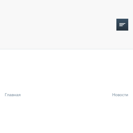
ТОПЛИВНЫЙ КРИЗИС
НОВОСТИ
CTT EXPO 2026
CTT EXPO 2025
КАК ПРОДЛИТЬ ЖИЗНЬ СПЕЦТЕХНИКЕ?
Главная
Новости
АНАЛИТИКА
ОБЗОР РЫНКА
ТЕХНИКА КРУПНЫМ ПЛАНОМ
ИСПЫТАТЕЛИ
ТЕХНОЛОГИИ
ДОРОЖНАЯ ИНДУСТРИЯ