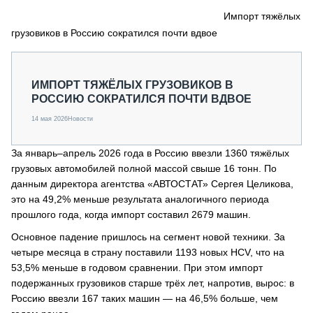
СЕРВИСМЕНЫ
Импорт тяжёлых
грузовиков в Россию сократился почти вдвое
СПЕЦПРОЕКТЫ
МЕРОПРИЯТИЯ
СТАТЬИ ПО КАТЕГОРИЯМ ТЕХНИКИ
ИМПОРТ ТЯЖЁЛЫХ ГРУЗОВИКОВ В
О ПРОЕКТЕ
РОССИЮ СОКРАТИЛСЯ ПОЧТИ ВДВОЕ
14 мая 2026
Новости
За январь–апрель 2026 года в Россию ввезли 1360 тяжёлых
грузовых автомобилей полной массой свыше 16 тонн. По
данным директора агентства «АВТОСТАТ» Сергея Целикова,
это на 49,2% меньше результата аналогичного периода
прошлого года, когда импорт составил 2679 машин.
Основное падение пришлось на сегмент новой техники. За
четыре месяца в страну поставили 1193 новых HCV, что на
53,5% меньше в годовом сравнении. При этом импорт
подержанных грузовиков старше трёх лет, напротив, вырос: в
Россию ввезли 167 таких машин — на 46,5% больше, чем