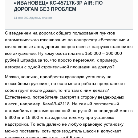
«ИВАНОВЕЦ» КС-45717К-3Р AIR: ПО
ДОРОГАМ БЕЗ ПРОБЛЕМ
14 мая 2021
Крупным планом
С введением на дорогах общего пользования пунктов
автоматического взвешивания по нацпроекту «Безопасные и
качественные автодороги» вопрос осевых нагрузок становится
всё актуальнее. Ну кому охота платить 150 000 – 300 000
рублей штрафа за то, что просто перегонял, к примеру,
автокран с одной строительной площадки на другую?
Можно, конечно, приобрести крановую установку на
шоссейном грузовике, но если место работы представляет
собой грунт после дождя, то что там с ним делать?
Естественно, потребители смотрят в сторону вездеходных
шасси, например, КамАЗ-43118. Не самый легковесный
автомобиль с рекомендованной нагрузкой на передний мост в
5 800 кг и 15 800 кг на заднюю тележку при установке
надстройки. То есть далеко не любую крановую установку
можно поставить, хоть производитель шасси и допускает
нагрузку на переднюю ось до 6,5 тонн.