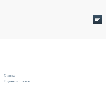
ТОПЛИВНЫЙ КРИЗИС
НОВОСТИ
CTT EXPO 2026
CTT EXPO 2025
КАК ПРОДЛИТЬ ЖИЗНЬ СПЕЦТЕХНИКЕ?
Главная
АНАЛИТИКА
Крупным планом
ОБЗОР РЫНКА
ТЕХНИКА КРУПНЫМ ПЛАНОМ
ИСПЫТАТЕЛИ
ТЕХНОЛОГИИ
ДОРОЖНАЯ ИНДУСТРИЯ