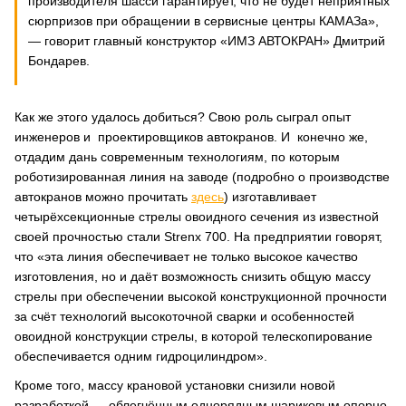
производителя шасси гарантирует, что не будет неприятных
сюрпризов при обращении в сервисные центры КАМАЗа»,
― говорит главный конструктор «ИМЗ АВТОКРАН» Дмитрий
Бондарев.
Как же этого удалось добиться? Свою роль сыграл опыт
инженеров и проектировщиков автокранов. И конечно же,
отдадим дань современным технологиям, по которым
роботизированная линия на заводе (подробно о производстве
автокранов можно прочитать
здесь
) изготавливает
четырёхсекционные стрелы овоидного сечения из известной
своей прочностью стали Strenx 700. На предприятии говорят,
что «эта линия обеспечивает не только высокое качество
изготовления, но и даёт возможность снизить общую массу
стрелы при обеспечении высокой конструкционной прочности
за счёт технологий высокоточной сварки и особенностей
овоидной конструкции стрелы, в которой телескопирование
обеспечивается одним гидроцилиндром».
Кроме того, массу крановой установки снизили новой
разработкой ― облегчённым однорядным шариковым опорно-