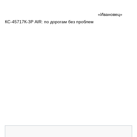
СЕРВИСМЕНЫ
СПЕЦПРОЕКТЫ
«Ивановец»
МЕРОПРИЯТИЯ
КС-45717К-3Р AIR: по дорогам без проблем
СТАТЬИ ПО КАТЕГОРИЯМ ТЕХНИКИ
О ПРОЕКТЕ