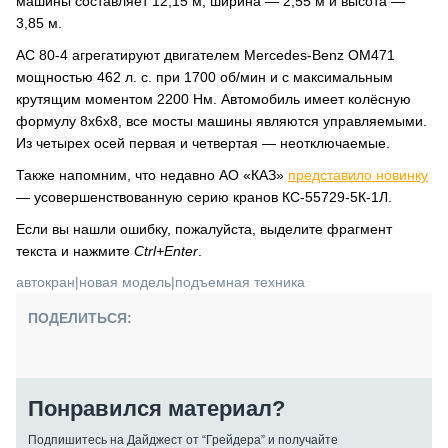
машины составляет 12,15 м, ширина — 2,55 м и высота —
3,85 м.
AC 80-4 агрегатируют двигателем Mercedes-Benz OM471
мощностью 462 л. с. при 1700 об/мин и с максимальным
крутящим моментом 2200 Нм. Автомобиль имеет колёсную
формулу 8x6x8, все мосты машины являются управляемыми.
Из четырех осей первая и четвертая — неотключаемые.
Также напомним, что недавно АО «КАЗ»
представило новинку
— усовершенствованную серию кранов КС-55729-5К-1Л.
Если вы нашли ошибку, пожалуйста, выделите фрагмент
текста и нажмите
Ctrl+Enter
.
автокран
|
новая модель
|
подъемная техника
ПОДЕЛИТЬСЯ:
Понравился материал?
Подпишитесь на Дайджест от “Грейдера” и получайте