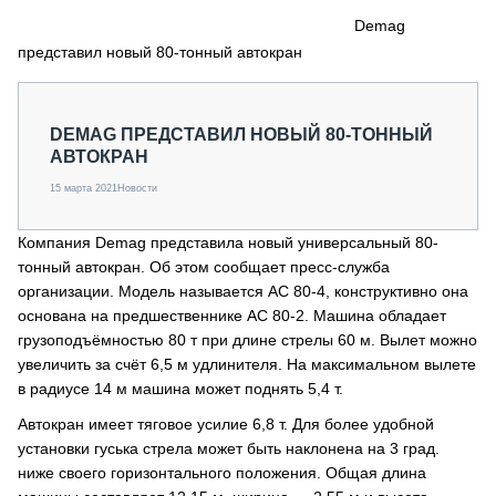
СЕРВИСМЕНЫ
Demag
представил новый 80-тонный автокран
СПЕЦПРОЕКТЫ
МЕРОПРИЯТИЯ
СТАТЬИ ПО КАТЕГОРИЯМ ТЕХНИКИ
DEMAG ПРЕДСТАВИЛ НОВЫЙ 80-ТОННЫЙ
О ПРОЕКТЕ
АВТОКРАН
15 марта 2021
Новости
Компания Demag представила новый универсальный 80-
тонный автокран. Об этом сообщает пресс-служба
организации. Модель называется AC 80-4, конструктивно она
основана на предшественнике AC 80-2. Машина обладает
грузоподъёмностью 80 т при длине стрелы 60 м. Вылет можно
увеличить за счёт 6,5 м удлинителя. На максимальном вылете
в радиусе 14 м машина может поднять 5,4 т.
Автокран имеет тяговое усилие 6,8 т. Для более удобной
установки гуська стрела может быть наклонена на 3 град.
ниже своего горизонтального положения. Общая длина