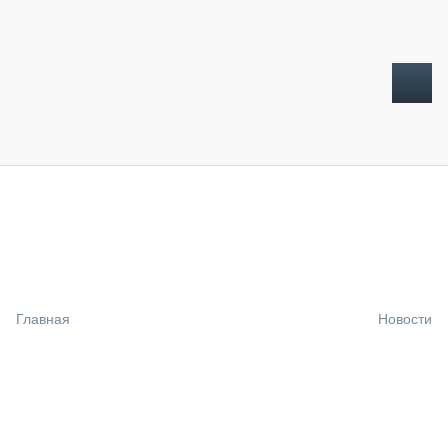
ТОПЛИВНЫЙ КРИЗИС
НОВОСТИ
CTT EXPO 2026
CTT EXPO 2025
КАК ПРОДЛИТЬ ЖИЗНЬ СПЕЦТЕХНИКЕ?
Главная
Новости
АНАЛИТИКА
ОБЗОР РЫНКА
ТЕХНИКА КРУПНЫМ ПЛАНОМ
ИСПЫТАТЕЛИ
ТЕХНОЛОГИИ
ДОРОЖНАЯ ИНДУСТРИЯ