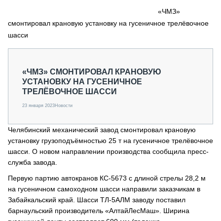
СЕРВИСМЕНЫ
«ЧМЗ»
смонтировал крановую установку на гусеничное трелёвочное
СПЕЦПРОЕКТЫ
МЕРОПРИЯТИЯ
шасси
СТАТЬИ ПО КАТЕГОРИЯМ ТЕХНИКИ
О ПРОЕКТЕ
«ЧМЗ» СМОНТИРОВАЛ КРАНОВУЮ
УСТАНОВКУ НА ГУСЕНИЧНОЕ
ТРЕЛЁВОЧНОЕ ШАССИ
23 января 2023
Новости
Челябинский механический завод смонтировал крановую
установку грузоподъёмностью 25 т на гусеничное трелёвочное
шасси. О новом направлении производства сообщила пресс-
служба завода.
Первую партию автокранов КС-5673 с длиной стрелы 28,2 м
на гусеничном самоходном шасси направили заказчикам в
Забайкальский край. Шасси ТЛ-5АЛМ заводу поставил
барнаульский производитель «АлтайЛесМаш». Ширина