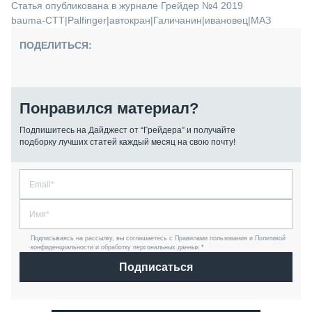
Статья опубликована в журнале Грейдер №4 2019
bauma-CTT
|
Palfinger
|
автокран
|
Галичанин
|
ивановец
|
МАЗ
ПОДЕЛИТЬСЯ:
Понравился материал?
Подпишитесь на Дайджест от “Грейдера” и получайте
подборку лучших статей каждый месяц на свою почту!
Подписываясь на рассылку, вы соглашаетесь с Правилами пользования и Политикой
конфиденциальности и обработку персональных данных *
Подписаться