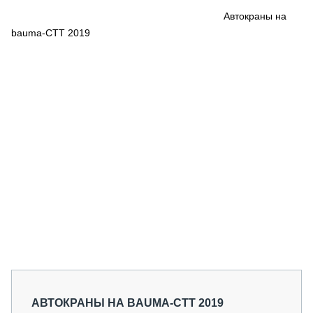
СЕРВИСМЕНЫ
Автокраны на
bauma-СТТ 2019
СПЕЦПРОЕКТЫ
МЕРОПРИЯТИЯ
СТАТЬИ ПО КАТЕГОРИЯМ ТЕХНИКИ
О ПРОЕКТЕ
АВТОКРАНЫ НА BAUMA-СТТ 2019