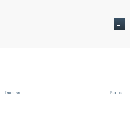
ТОПЛИВНЫЙ КРИЗИС
НОВОСТИ
CTT EXPO 2026
CTT EXPO 2025
КАК ПРОДЛИТЬ ЖИЗНЬ СПЕЦТЕХНИКЕ?
Главная
Рынок
АНАЛИТИКА
ОБЗОР РЫНКА
ТЕХНИКА КРУПНЫМ ПЛАНОМ
ИСПЫТАТЕЛИ
ТЕХНОЛОГИИ
ДОРОЖНАЯ ИНДУСТРИЯ