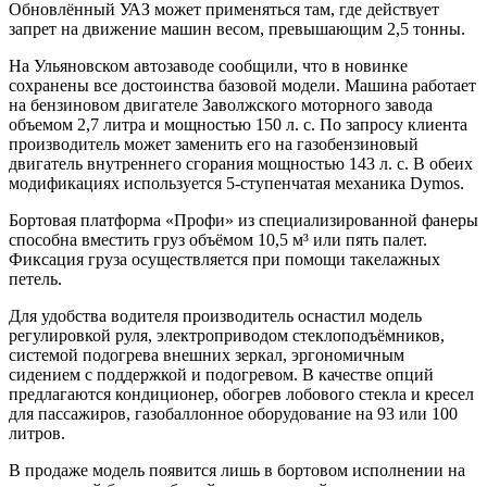
Обновлённый УАЗ может применяться там, где действует
запрет на движение машин весом, превышающим 2,5 тонны.
На Ульяновском автозаводе сообщили, что в новинке
сохранены все достоинства базовой модели. Машина работает
на бензиновом двигателе Заволжского моторного завода
объемом 2,7 литра и мощностью 150 л. с. По запросу клиента
производитель может заменить его на газобензиновый
двигатель внутреннего сгорания мощностью 143 л. с. В обеих
модификациях используется 5-ступенчатая механика Dymos.
Бортовая платформа «Профи» из специализированной фанеры
способна вместить груз объёмом 10,5 м³ или пять палет.
Фиксация груза осуществляется при помощи такелажных
петель.
Для удобства водителя производитель оснастил модель
регулировкой руля, электроприводом стеклоподъёмников,
системой подогрева внешних зеркал, эргономичным
сидением с поддержкой и подогревом. В качестве опций
предлагаются кондиционер, обогрев лобового стекла и кресел
для пассажиров, газобаллонное оборудование на 93 или 100
литров.
В продаже модель появится лишь в бортовом исполнении на