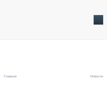
ТОПЛИВНЫЙ КРИЗИС
НОВОСТИ
CTT EXPO 2026
CTT EXPO 2025
КАК ПРОДЛИТЬ ЖИЗНЬ СПЕЦТЕХНИКЕ?
Главная
Новости
АНАЛИТИКА
ОБЗОР РЫНКА
ТЕХНИКА КРУПНЫМ ПЛАНОМ
ИСПЫТАТЕЛИ
ТЕХНОЛОГИИ
ДОРОЖНАЯ ИНДУСТРИЯ