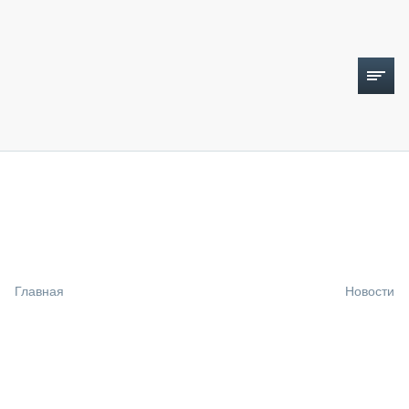
ТОПЛИВНЫЙ КРИЗИС
НОВОСТИ
CTT EXPO 2026
CTT EXPO 2025
КАК ПРОДЛИТЬ ЖИЗНЬ СПЕЦТЕХНИКЕ?
Главная
Новости
АНАЛИТИКА
ОБЗОР РЫНКА
ТЕХНИКА КРУПНЫМ ПЛАНОМ
ИСПЫТАТЕЛИ
ТЕХНОЛОГИИ
ДОРОЖНАЯ ИНДУСТРИЯ