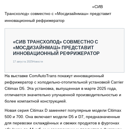
СЕРВИСМЕНЫ
«СИВ
Трансхолод» совместно с «Мосдизайнмаш» представит
СПЕЦПРОЕКТЫ
МЕРОПРИЯТИЯ
инновационный рефрижератор
СТАТЬИ ПО КАТЕГОРИЯМ ТЕХНИКИ
О ПРОЕКТЕ
«СИВ ТРАНСХОЛОД» СОВМЕСТНО С
«МОСДИЗАЙНМАШ» ПРЕДСТАВИТ
ИННОВАЦИОННЫЙ РЕФРИЖЕРАТОР
17 августа 2025
Новости
На выставке ComAutoTrans покажут инновационный
рефрижератор с холодильно-отопительной установкой Carrier
Citimax D5. Эта установка, выпущенная в марте 2025 года,
отличается значительно улучшенной производительностью и
более компактной конструкцией.
Новая серия Citimax D заменяет популярные модели Citimax
500 и 700. Она включает модели D5 и D7, предназначенные
для перевозки охлаждённых и свежих продуктов в фургонах