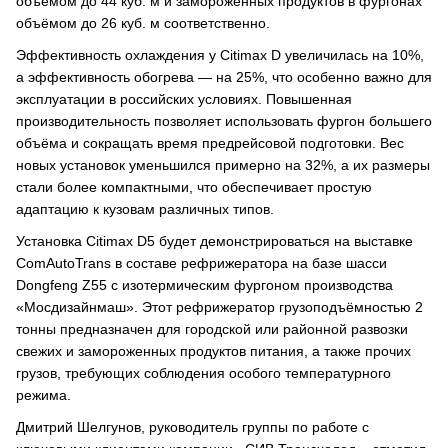
объёмом до 44 куб. м и замороженных продуктов в фургонах
объёмом до 26 куб. м соответственно.
Эффективность охлаждения у Citimax D увеличилась на 10%,
а эффективность обогрева — на 25%, что особенно важно для
эксплуатации в российских условиях. Повышенная
производительность позволяет использовать фургон большего
объёма и сокращать время предрейсовой подготовки. Вес
новых установок уменьшился примерно на 32%, а их размеры
стали более компактными, что обеспечивает простую
адаптацию к кузовам различных типов.
Установка Citimax D5 будет демонстрироваться на выставке
ComAutoTrans в составе рефрижератора на базе шасси
Dongfeng Z55 с изотермическим фургоном производства
«Мосдизайнмаш». Этот рефрижератор грузоподъёмностью 2
тонны предназначен для городской или районной развозки
свежих и замороженных продуктов питания, а также прочих
грузов, требующих соблюдения особого температурного
режима.
Дмитрий Шелгунов, руководитель группы по работе с