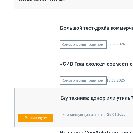
СПЕЦТЕХНИКА И ТРАНСПОРТ
ГРУЗОПЕРЕВОЗКИ
ФИНАНСЫ, ЛИЗИНГ, СТРАХОВАНИЕ
ТЕХНИКА КРУПНЫМ ПЛАНОМ
Большой тест-драйв коммерче
ИСПЫТАТЕЛИ
ТЕХНОЛОГИИ
ДОРОЖНАЯ ИНДУСТРИЯ
30.07.2026
Коммерческий транспорт
СЕРВИСМЕНЫ
«СИВ Трансхолод» совместно
17.08.2025
Коммерческий транспорт
Б/у техника: донор или утиль
25.04.2025
Комплектующие и сервис
Выставка ComAutoTrans: тест