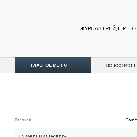
ЖУРНАЛ ГРЕЙДЕР
О
ГЛАВНОЕ МЕНЮ
НОВОСТИ
CTT
ТОПЛИВНЫЙ КРИЗИС
НОВОСТИ
CTT EXPO 2026
CTT EXPO 2025
КАК ПРОДЛИТЬ ЖИЗНЬ СПЕЦТЕХНИКЕ?
Главная
ComA
АНАЛИТИКА
ОБЗОР РЫНКА
COMAUTOTRANS