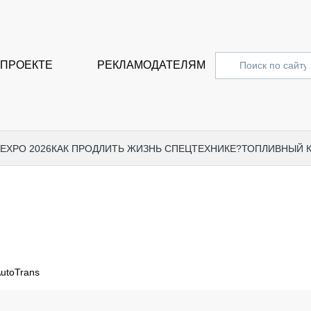
 ПРОЕКТЕ
РЕКЛАМОДАТЕЛЯМ
 EXPO 2026
КАК ПРОДЛИТЬ ЖИЗНЬ СПЕЦТЕХНИКЕ?
ТОПЛИВНЫЙ 
СПЕЦПРОЕКТЫ
СТАТЬ
EXPO CTT 2024
ДОРОЖ
EXPO CTT 2023
ГРУЗО
EXPO CTT 2022
КОММЕ
utoTrans
КОМТРАНС 2021
ПОДЪЁ
МЕРОПРИЯТИЯ
ПРИЦЕ