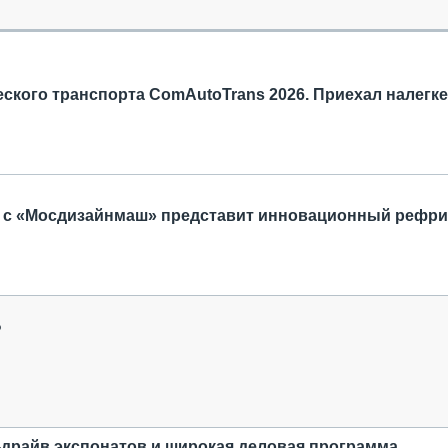
ОБЗОР ПРОШЕДШИХ МЕРОПРИЯТИЙ
КОММУ
БЛИЖАЙШИЕ МЕРОПРИЯТИЯ
ПАССА
СЕЛЬХ
ТЕХНИ
ского транспорта ComAutoTrans 2026. Приехал налегке
КАРЬЕ
ЛОГИС
АВТОМ
КОМПЛ
 с «Мосдизайнмаш» представит инновационный рефр
?
-драйв экспонатов и широкая деловая программа