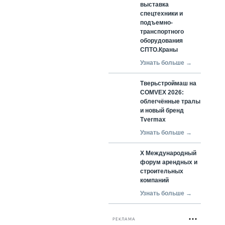
выставка
спецтехники и
подъемно-
транспортного
оборудования
СПТО.Краны
Узнать больше →
Тверьстроймаш на
COMVEX 2026:
облегчённые тралы
и новый бренд
Tvermax
Узнать больше →
X Международный
форум арендных и
строительных
компаний
Узнать больше →
РЕКЛАМА