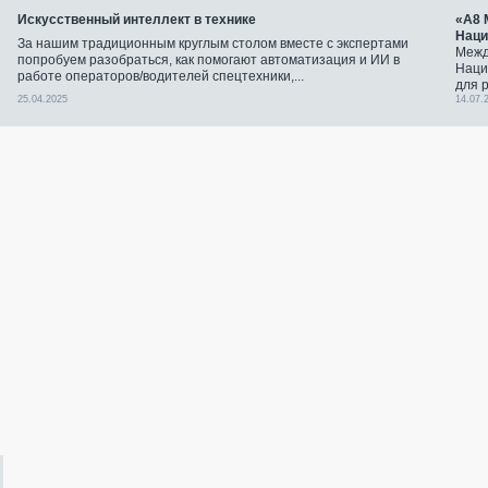
Искусственный интеллект в технике
«А8 
Наци
За нашим традиционным круглым столом вместе с экспертами
Межд
попробуем разобраться, как помогают автоматизация и ИИ в
Наци
работе операторов/водителей спецтехники,...
для 
25.04.2025
14.07.