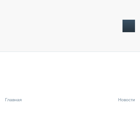
ТОПЛИВНЫЙ КРИЗИС
НОВОСТИ
CTT EXPO 2026
CTT EXPO 2025
КАК ПРОДЛИТЬ ЖИЗНЬ СПЕЦТЕХНИКЕ?
Главная
Новости
АНАЛИТИКА
ОБЗОР РЫНКА
ТЕХНИКА КРУПНЫМ ПЛАНОМ
ИСПЫТАТЕЛИ
ТЕХНОЛОГИИ
ДОРОЖНАЯ ИНДУСТРИЯ