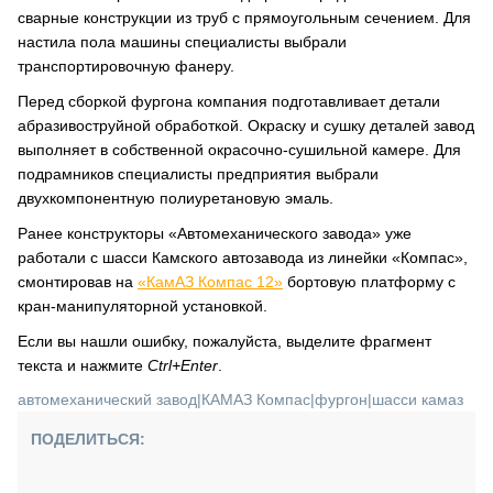
сварные конструкции из труб с прямоугольным сечением. Для
настила пола машины специалисты выбрали
транспортировочную фанеру.
Перед сборкой фургона компания подготавливает детали
абразивоструйной обработкой. Окраску и сушку деталей завод
выполняет в собственной окрасочно-сушильной камере. Для
подрамников специалисты предприятия выбрали
двухкомпонентную полиуретановую эмаль.
Ранее конструкторы «Автомеханического завода» уже
работали с шасси Камского автозавода из линейки «Компас»,
смонтировав на
«КамАЗ Компас 12»
бортовую платформу с
кран-манипуляторной установкой.
Если вы нашли ошибку, пожалуйста, выделите фрагмент
текста и нажмите
Ctrl+Enter
.
автомеханический завод
|
КАМАЗ Компас
|
фургон
|
шасси камаз
ПОДЕЛИТЬСЯ: