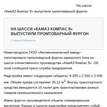
СЕРВИСМЕНЫ
На шасси
«КамАЗ Компас 9» выпустили промтоварный фургон
СПЕЦПРОЕКТЫ
МЕРОПРИЯТИЯ
СТАТЬИ ПО КАТЕГОРИЯМ ТЕХНИКИ
НА ШАССИ «КАМАЗ КОМПАС 9»
О ПРОЕКТЕ
ВЫПУСТИЛИ ПРОМТОВАРНЫЙ ФУРГОН
17 апреля 2023
Новости
Нижегородское ООО «Автомеханический завод»
смонтировало промтоварный фургон каркасного типа на
шасси отечественного производства «КамАЗ Компас 9». Об
этом сообщила пресс-служба предприятия.
Надстройка имеет следующие габариты: 6 200 х 2 550 х 2 500
3
мм. Объём кузова составляет 35,12 м
. Внутрь транспортного
средства вмещаются 15 палет для транспортировки разных
товаров промышленного назначения.
Извне фургон производители обшили плакированным
металлом. Каркас и панели надстройки представляют собой