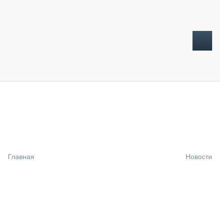
ТОПЛИВНЫЙ КРИЗИС
НОВОСТИ
CTT EXPO 2026
CTT EXPO 2025
КАК ПРОДЛИТЬ ЖИЗНЬ СПЕЦТЕХНИКЕ?
Главная
Новости
АНАЛИТИКА
ОБЗОР РЫНКА
ТЕХНИКА КРУПНЫМ ПЛАНОМ
ИСПЫТАТЕЛИ
ТЕХНОЛОГИИ
ДОРОЖНАЯ ИНДУСТРИЯ