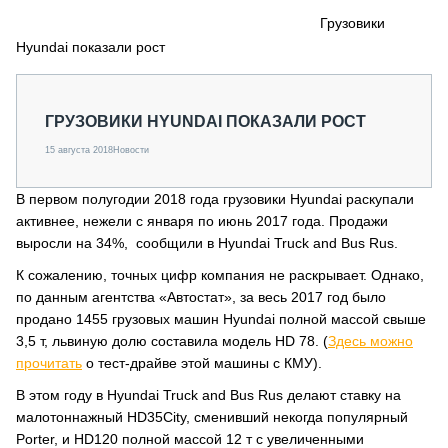
СЕРВИСМЕНЫ
Грузовики
Hyundai показали рост
СПЕЦПРОЕКТЫ
МЕРОПРИЯТИЯ
СТАТЬИ ПО КАТЕГОРИЯМ ТЕХНИКИ
ГРУЗОВИКИ HYUNDAI ПОКАЗАЛИ РОСТ
О ПРОЕКТЕ
15 августа 2018
Новости
В первом полугодии 2018 года грузовики Hyundai раскупали
активнее, нежели с января по июнь 2017 года. Продажи
выросли на 34%, сообщили в Hyundai Truck and Bus Rus.
К сожалению, точных цифр компания не раскрывает. Однако,
по данным агентства «Автостат», за весь 2017 год было
продано 1455 грузовых машин Hyundai полной массой свыше
3,5 т, львиную долю составила модель HD 78. (
Здесь можно
прочитать
о тест-драйве этой машины с КМУ).
В этом году в Hyundai Truck and Bus Rus делают ставку на
малотоннажный HD35City, сменивший некогда популярный
Porter, и HD120 полной массой 12 т с увеличенными