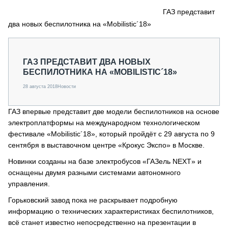
СЕРВИСМЕНЫ
ГАЗ представит
два новых беспилотника на «Mobilistic´18»
СПЕЦПРОЕКТЫ
МЕРОПРИЯТИЯ
СТАТЬИ ПО КАТЕГОРИЯМ ТЕХНИКИ
ГАЗ ПРЕДСТАВИТ ДВА НОВЫХ
О ПРОЕКТЕ
БЕСПИЛОТНИКА НА «MOBILISTIC´18»
28 августа 2018
Новости
ГАЗ впервые представит две модели беспилотников на основе
электроплатформы на международном технологическом
фестивале «Mobilistic´18», который пройдёт с 29 августа по 9
сентября в выставочном центре «Крокус Экспо» в Москве.
Новинки созданы на базе электробусов «ГАЗель NEXT» и
оснащены двумя разными системами автономного
управления.
Горьковский завод пока не раскрывает подробную
информацию о технических характеристиках беспилотников,
всё станет известно непосредственно на презентации в