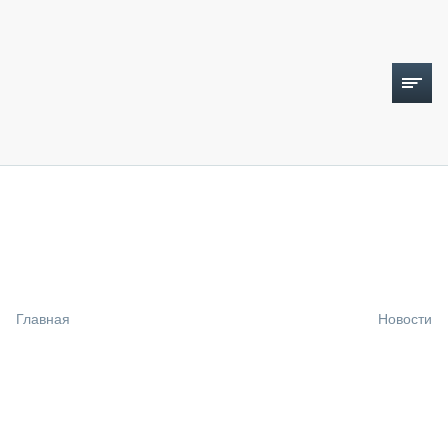
ТОПЛИВНЫЙ КРИЗИС
НОВОСТИ
CTT EXPO 2026
CTT EXPO 2025
КАК ПРОДЛИТЬ ЖИЗНЬ СПЕЦТЕХНИКЕ?
Главная
Новости
АНАЛИТИКА
ОБЗОР РЫНКА
ТЕХНИКА КРУПНЫМ ПЛАНОМ
ИСПЫТАТЕЛИ
ТЕХНОЛОГИИ
ДОРОЖНАЯ ИНДУСТРИЯ