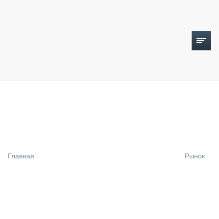
ТОПЛИВНЫЙ КРИЗИС
НОВОСТИ
CTT EXPO 2026
CTT EXPO 2025
КАК ПРОДЛИТЬ ЖИЗНЬ СПЕЦТЕХНИКЕ?
Главная
Рынок
АНАЛИТИКА
ОБЗОР РЫНКА
ТЕХНИКА КРУПНЫМ ПЛАНОМ
ИСПЫТАТЕЛИ
ТЕХНОЛОГИИ
ДОРОЖНАЯ ИНДУСТРИЯ