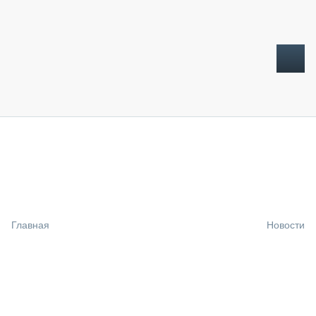
ТОПЛИВНЫЙ КРИЗИС
НОВОСТИ
CTT EXPO 2026
CTT EXPO 2025
КАК ПРОДЛИТЬ ЖИЗНЬ СПЕЦТЕХНИКЕ?
Главная
Новости
АНАЛИТИКА
ОБЗОР РЫНКА
ТЕХНИКА КРУПНЫМ ПЛАНОМ
ИСПЫТАТЕЛИ
ТЕХНОЛОГИИ
ДОРОЖНАЯ ИНДУСТРИЯ