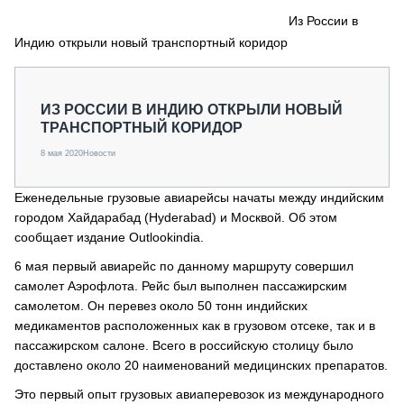
СЕРВИСМЕНЫ
Из России в
Индию открыли новый транспортный коридор
СПЕЦПРОЕКТЫ
МЕРОПРИЯТИЯ
СТАТЬИ ПО КАТЕГОРИЯМ ТЕХНИКИ
ИЗ РОССИИ В ИНДИЮ ОТКРЫЛИ НОВЫЙ
О ПРОЕКТЕ
ТРАНСПОРТНЫЙ КОРИДОР
8 мая 2020
Новости
Еженедельные грузовые авиарейсы начаты между индийским
городом Хайдарабад (Hyderabad) и Москвой. Об этом
сообщает издание Оutlookindia.
6 мая первый авиарейс по данному маршруту совершил
самолет Аэрофлота. Рейс был выполнен пассажирским
самолетом. Он перевез около 50 тонн индийских
медикаментов расположенных как в грузовом отсеке, так и в
пассажирском салоне. Всего в российскую столицу было
доставлено около 20 наименований медицинских препаратов.
Это первый опыт грузовых авиаперевозок из международного