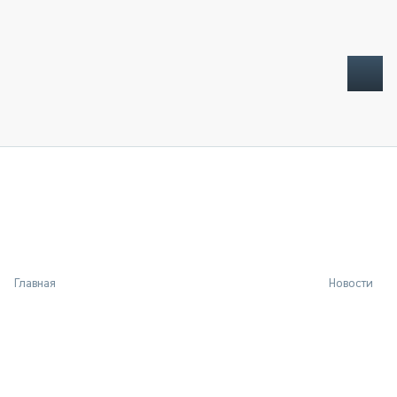
ТОПЛИВНЫЙ КРИЗИС
НОВОСТИ
CTT EXPO 2026
CTT EXPO 2025
КАК ПРОДЛИТЬ ЖИЗНЬ СПЕЦТЕХНИКЕ?
Главная
Новости
АНАЛИТИКА
ОБЗОР РЫНКА
ТЕХНИКА КРУПНЫМ ПЛАНОМ
ИСПЫТАТЕЛИ
ТЕХНОЛОГИИ
ДОРОЖНАЯ ИНДУСТРИЯ