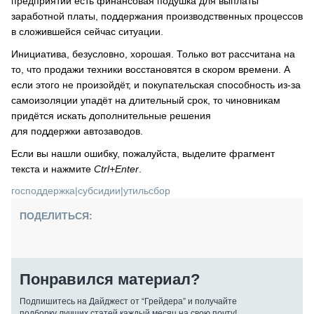
предприятий есть финансовая подушка для выплаты
заработной платы, поддержания производственных процессов
в сложившейся сейчас ситуации.
Инициатива, безусловно, хорошая. Только вот рассчитана на
то, что продажи техники восстановятся в скором времени. А
если этого не произойдёт, и покупательская способность из-за
самоизоляции упадёт на длительный срок, то чиновникам
придётся искать дополнительные решения
для поддержки автозаводов.
Если вы нашли ошибку, пожалуйста, выделите фрагмент
текста и нажмите
Ctrl+Enter
.
господдержка
|
субсидии
|
утильсбор
ПОДЕЛИТЬСЯ:
Понравился материал?
Подпишитесь на Дайджест от “Грейдера” и получайте
подборку лучших статей каждый месяц на свою почту!