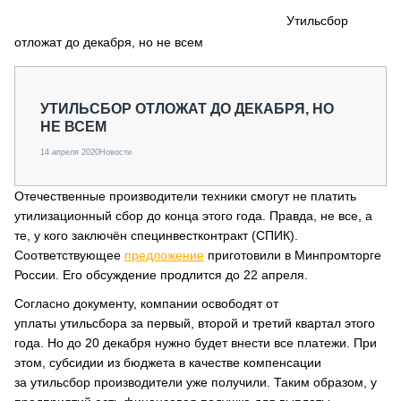
СЕРВИСМЕНЫ
Утильсбор
отложат до декабря, но не всем
СПЕЦПРОЕКТЫ
МЕРОПРИЯТИЯ
СТАТЬИ ПО КАТЕГОРИЯМ ТЕХНИКИ
УТИЛЬСБОР ОТЛОЖАТ ДО ДЕКАБРЯ, НО
О ПРОЕКТЕ
НЕ ВСЕМ
14 апреля 2020
Новости
Отечественные производители техники смогут не платить
утилизационный сбор до конца этого года. Правда, не все, а
те, у кого заключён специнвестконтракт (СПИК).
Соответствующее
предложение
приготовили в Минпромторге
России. Его обсуждение продлится до 22 апреля.
Согласно документу, компании освободят от
уплаты утильсбора за первый, второй и третий квартал этого
года. Но до 20 декабря нужно будет внести все платежи. При
этом, субсидии из бюджета в качестве компенсации
за утильсбор производители уже получили. Таким образом, у