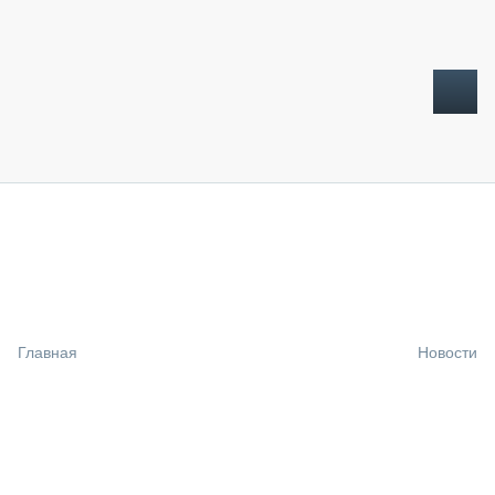
ТОПЛИВНЫЙ КРИЗИС
НОВОСТИ
CTT EXPO 2026
CTT EXPO 2025
КАК ПРОДЛИТЬ ЖИЗНЬ СПЕЦТЕХНИКЕ?
Главная
Новости
АНАЛИТИКА
ОБЗОР РЫНКА
ТЕХНИКА КРУПНЫМ ПЛАНОМ
ИСПЫТАТЕЛИ
ТЕХНОЛОГИИ
ДОРОЖНАЯ ИНДУСТРИЯ