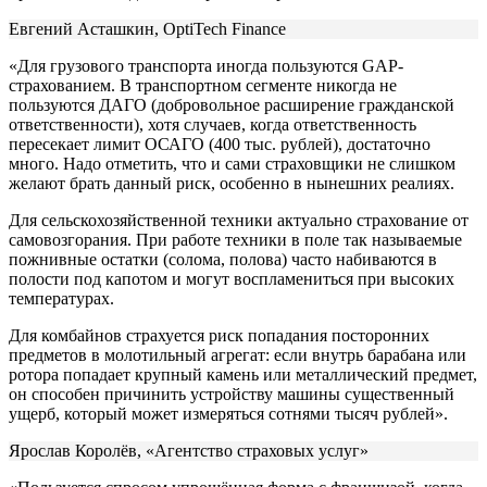
Евгений Асташкин, OptiTech Finance
«Для грузового транспорта иногда пользуются GAP-
страхованием. В транспортном сегменте никогда не
пользуются ДАГО (добровольное расширение гражданской
ответственности), хотя случаев, когда ответственность
пересекает лимит ОСАГО (400 тыс. рублей), достаточно
много. Надо отметить, что и сами страховщики не слишком
желают брать данный риск, особенно в нынешних реалиях.
Для сельскохозяйственной техники актуально страхование от
самовозгорания. При работе техники в поле так называемые
пожнивные остатки (солома, полова) часто набиваются в
полости под капотом и могут воспламениться при высоких
температурах.
Для комбайнов страхуется риск попадания посторонних
предметов в молотильный агрегат: если внутрь барабана или
ротора попадает крупный камень или металлический предмет,
он способен причинить устройству машины существенный
ущерб, который может измеряться сотнями тысяч рублей».
Ярослав Королёв, «Агентство страховых услуг»