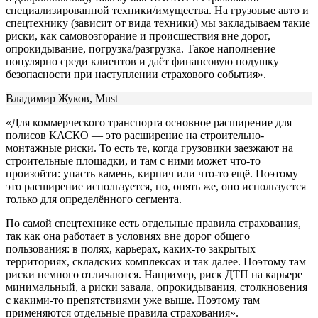
специализированной техники/имущества. На грузовые авто и
спецтехнику (зависит от вида техники) мы закладываем такие
риски, как самовозгорание и происшествия вне дорог,
опрокидывание, погрузка/разгрузка. Такое наполнение
популярно среди клиентов и даёт финансовую подушку
безопасности при наступлении страхового события».
Владимир Жуков, Must
«Для коммерческого транспорта основное расширение для
полисов КАСКО — это расширение на строительно-
монтажные риски. То есть те, когда грузовики заезжают на
строительные площадки, и там с ними может что-то
произойти: упасть камень, кирпич или что-то ещё. Поэтому
это расширение используется, но, опять же, оно используется
только для определённого сегмента.
По самой спецтехнике есть отдельные правила страхования,
так как она работает в условиях вне дорог общего
пользования: в полях, карьерах, каких-то закрытых
территориях, складских комплексах и так далее. Поэтому там
риски немного отличаются. Например, риск ДТП на карьере
минимальный, а риски завала, опрокидывания, столкновения
с какими-то препятствиями уже выше. Поэтому там
применяются отдельные правила страхования».