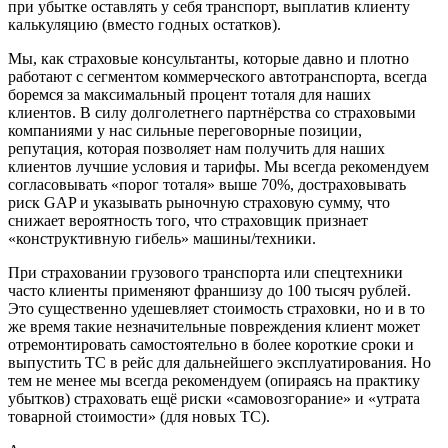
при убытке оставлять у себя транспорт, выплатив клиенту
калькуляцию (вместо годных остатков).
Мы, как страховые консультанты, которые давно и плотно
работают с сегментом коммерческого автотранспорта, всегда
боремся за максимальный процент тоталя для наших
клиентов. В силу долголетнего партнёрства со страховыми
компаниями у нас сильные переговорные позиции,
репутация, которая позволяет нам получить для наших
клиентов лучшие условия и тарифы. Мы всегда рекомендуем
согласовывать «порог тоталя» выше 70%, достраховывать
риск GAP и указывать рыночную страховую сумму, что
снижает вероятность того, что страховщик признает
«конструктивную гибель» машины/техники.
При страховании грузового транспорта или спецтехники
часто клиенты применяют франшизу до 100 тысяч рублей.
Это существенно удешевляет стоимость страховки, но и в то
же время такие незначительные повреждения клиент может
отремонтировать самостоятельно в более короткие сроки и
выпустить ТС в рейс для дальнейшего эксплуатирования. Но
тем не менее мы всегда рекомендуем (опираясь на практику
убытков) страховать ещё риски «самовозгорание» и «утрата
товарной стоимости» (для новых ТС).