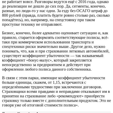
не работает вовсе. Разговоры ведутся ещё с 2016 года, однако
до реализации не дошло до сих пор. Да, сегменты, конечно,
разные, но люди-то у нас одни. За езду без ОСАГО штраф до
800 рублей (правда, платить будете ровно столько раз, сколько
попадётесь), но, например, на спецстоянку при таком
проступке технику не отправляют.
Бизнес, конечно, более адекватно оценивает ситуацию и, как
правило, старается оформлять соответствующие полисы, всё-
таки при коммерческом использовании транспорта и
спецтехники риски значительно выше. Другое дело, нужно
понимать, что, как и при страховании легковых автомобилей,
существует коэффициент убыточности — так называемый
коэффициент «бонус-малус», который закрепляется
непосредственно за предприятием и действует при
оформлении любого полиса данного собственника.
В связи с этим парки, имеющие коэффициент убыточности
больше единицы, скажем, от 1,15, встречаются с
определёнными трудностями при заключении договоров.
Страховщики всеми правдами и неправдами отказывают им в
принятии на страхование либо «рекомендуют» приобрести
страховку только вместе с дополнительным продуктом. Это не
говоря уже об итоговой стоимости полиса».