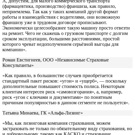
А, допустим, для малого коммерческого транспорта
(фармацевтика, производство) франшиза, как правило,
неприемлема. Так как у таких компаний другой формат
работы и взаимодействия с водителями, они возможную
франшизу уже в трудовом договоре прописывают.
Экономически целесообразнее такую машину просто отвезти
на ремонт. Чего не скажешь о грузовом транспорте с долгим
сроком эксплуатации, большими расстояниями, простой
которого чреват недополучением серьёзной выгоды для
компании».
Роман Евстигнеев, ООО «Независимые Страховые
Консультанты»
«Как правило, в большинстве случаев приобретается
стандартный пакет рисков: «угон» и «ущерб», — поскольку
дополнительные повышают стоимость полиса. Некоторым
клиентам интересен риск «самовозгорания», а, например,
риск «угон с ключами и документами» по понятным
причинам популярностью в данном сегменте не пользуется».
Татьяна Минаева, ГК «Альфа-Лизинг»
«Мы, как лизинговая компания страхования, можем
застраховать не только по обязательному виду страхования, но
и добровольному, такому как КАСКО и страхование