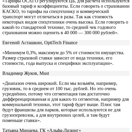
«Тарифы ОСАГО регулируются ЦБ, для расчёта используются
базовый тариф и коэффициенты. Если говорить о страховании
КАСКО, то тарифы на спецтехнику и коммерческий
транспорт могут отличаться в разы. Так как стоимость
некоторых видов спецтехники очень высока. Если говорить о
какой-то стандартной технике, то средний чек годового
страхования можно оценить в 40 000 — 300 000 рублей».
Евгений Асташкин, OptiTech Finance
«Минимум 0,3%, максимум до 5% от стоимости имущества.
Размер страховой ставки зависит от вида техники, его
стоимости, года выпуска и специфики эксплуатации».
Владимир Жуков, Must
«Диапазон очень широкий. Если мы возьмём, например,
грузовик, то в среднем от 100 тыс. рублей. Но это очень
усреднённо, потому что сегментация там достаточно
дифференцированная и для каких-то сегментов, например для
коммунальной техники, этот тариф будет выше. Плюс там
будут франшизы для парков, которые используются не для
грузоперевозок, а для внутренних целей, и там будут
поменьше ставки».
Татьяна Минаева, ГК «Альфа-Лизинг»