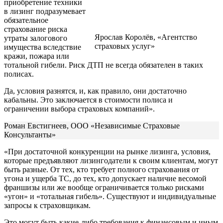
приобретение техники
в лизинг подразумевает
обязательное
страхование риска
Ярослав Королёв, «Агентство
утраты залогового
страховых услуг»
имущества вследствие
кражи, пожара или
тотальной гибели. Риск ДТП не всегда обязателен в таких
полисах.
Да, условия разнятся, и, как правило, они достаточно
кабальны. Это заключается в стоимости полиса и
ограничении выбора страховых компаний».
Роман Евстигнеев, ООО «Независимые Страховые
Консультанты»
«При достаточной конкуренции на рынке лизинга, условия,
которые предъявляют лизингодатели к своим клиентам, могут
быть разные. От тех, кто требует полного страхования от
угона и ущерба ТС, до тех, кто допускает наличие весомой
франшизы или же вообще ограничивается только рисками
«угон» и «тотальная гибель». Существуют и индивидуальные
запросы к страховщикам.
Это могут быть какие-либо требования к финансовым и иным