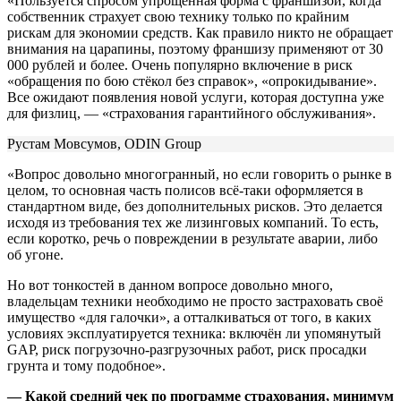
«Пользуется спросом упрощённая форма с франшизой, когда
собственник страхует свою технику только по крайним
рискам для экономии средств. Как правило никто не обращает
внимания на царапины, поэтому франшизу применяют от 30
000 рублей и более. Очень популярно включение в риск
«обращения по бою стёкол без справок», «опрокидывание».
Все ожидают появления новой услуги, которая доступна уже
для физлиц, — «страхования гарантийного обслуживания».
Рустам Мовсумов, ODIN Group
«Вопрос довольно многогранный, но если говорить о рынке в
целом, то основная часть полисов всё-таки оформляется в
стандартном виде, без дополнительных рисков. Это делается
исходя из требования тех же лизинговых компаний. То есть,
если коротко, речь о повреждении в результате аварии, либо
об угоне.
Но вот тонкостей в данном вопросе довольно много,
владельцам техники необходимо не просто застраховать своё
имущество «для галочки», а отталкиваться от того, в каких
условиях эксплуатируется техника: включён ли упомянутый
GAP, риск погрузочно-разгрузочных работ, риск просадки
грунта и тому подобное».
— Какой средний чек по программе страхования, минимум