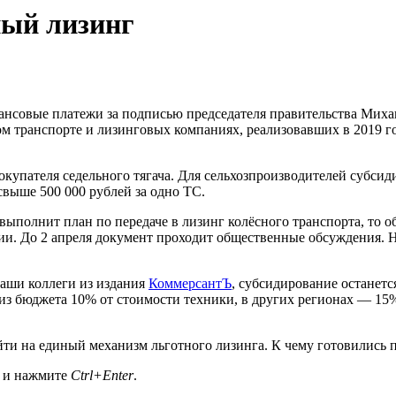
ный лизинг
вансовые платежи за подписью председателя правительства Ми
ном транспорте и лизинговых компаниях, реализовавших в 2019 
купателя седельного тягача. Для сельхозпроизводителей субсиди
свыше 500 000 рублей за одно ТС.
выполнит план по передаче в лизинг колёсного транспорта, то об
и. До 2 апреля документ проходит общественные обсуждения. Н
наши коллеги из издания
КоммерсантЪ
, субсидирование останется
 из бюджета 10% от стоимости техники, в других регионах — 15
йти на единый механизм льготного лизинга. К чему готовились
а и нажмите
Ctrl+Enter
.