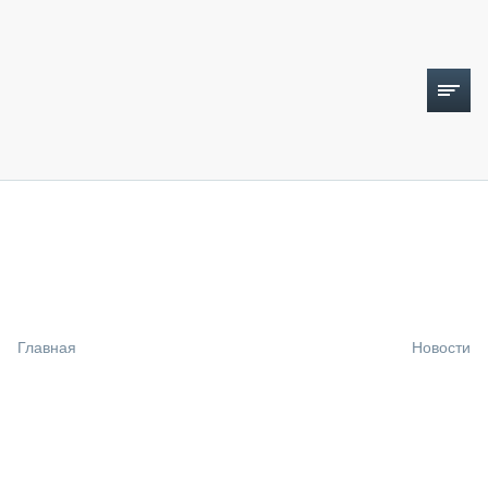
ТОПЛИВНЫЙ КРИЗИС
НОВОСТИ
CTT EXPO 2026
CTT EXPO 2025
КАК ПРОДЛИТЬ ЖИЗНЬ СПЕЦТЕХНИКЕ?
Главная
Новости
АНАЛИТИКА
ОБЗОР РЫНКА
ТЕХНИКА КРУПНЫМ ПЛАНОМ
ИСПЫТАТЕЛИ
ТЕХНОЛОГИИ
ДОРОЖНАЯ ИНДУСТРИЯ