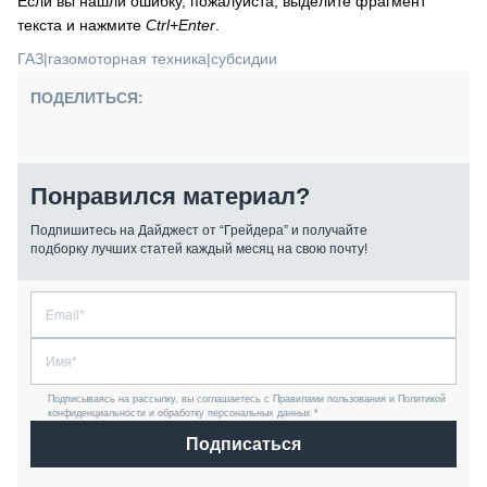
Если вы нашли ошибку, пожалуйста, выделите фрагмент
текста и нажмите
Ctrl+Enter
.
ГАЗ
|
газомоторная техника
|
субсидии
ПОДЕЛИТЬСЯ:
Понравился материал?
Подпишитесь на Дайджест от “Грейдера” и получайте
подборку лучших статей каждый месяц на свою почту!
Подписываясь на рассылку, вы соглашаетесь с Правилами пользования и Политикой
конфиденциальности и обработку персональных данных *
Подписаться