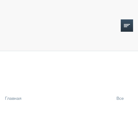
ТОПЛИВНЫЙ КРИЗИС
НОВОСТИ
CTT EXPO 2026
CTT EXPO 2025
КАК ПРОДЛИТЬ ЖИЗНЬ СПЕЦТЕХНИКЕ?
Главная
Все
АНАЛИТИКА
ОБЗОР РЫНКА
ТЕХНИКА КРУПНЫМ ПЛАНОМ
ИСПЫТАТЕЛИ
ТЕХНОЛОГИИ
ДОРОЖНАЯ ИНДУСТРИЯ