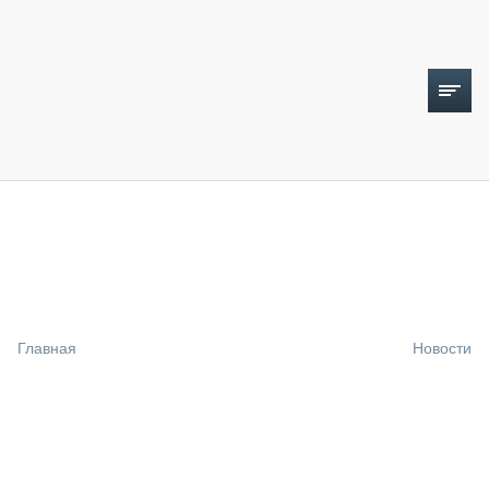
ТОПЛИВНЫЙ КРИЗИС
НОВОСТИ
CTT EXPO 2026
CTT EXPO 2025
КАК ПРОДЛИТЬ ЖИЗНЬ СПЕЦТЕХНИКЕ?
Главная
Новости
АНАЛИТИКА
ОБЗОР РЫНКА
ТЕХНИКА КРУПНЫМ ПЛАНОМ
ИСПЫТАТЕЛИ
ТЕХНОЛОГИИ
ДОРОЖНАЯ ИНДУСТРИЯ