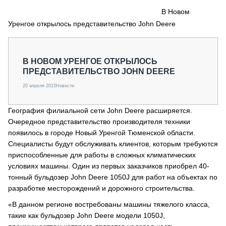
СЕРВИСМЕНЫ
В Новом
Уренгое открылось представительство John Deere
СПЕЦПРОЕКТЫ
МЕРОПРИЯТИЯ
СТАТЬИ ПО КАТЕГОРИЯМ ТЕХНИКИ
В НОВОМ УРЕНГОЕ ОТКРЫЛОСЬ
О ПРОЕКТЕ
ПРЕДСТАВИТЕЛЬСТВО JOHN DEERE
20 апреля 2015
Новости
География филиальной сети John Deere расширяется.
Очередное представительство производителя техники
появилось в городе Новый Уренгой Тюменской области.
Специалисты будут обслуживать клиентов, которым требуются
приспособленные для работы в сложных климатических
условиях машины. Один из первых заказчиков приобрел 40-
тонный бульдозер John Deere 1050J для работ на объектах по
разработке месторождений и дорожного строительства.
«В данном регионе востребованы машины тяжелого класса,
такие как бульдозер John Deere модели 1050J,