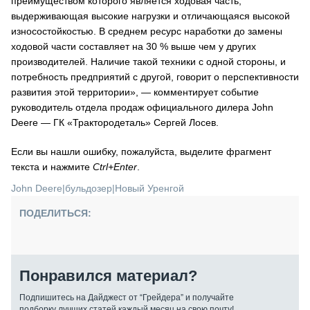
преимуществом которого является ходовая часть,
выдерживающая высокие нагрузки и отличающаяся высокой
износостойкостью. В среднем ресурс наработки до замены
ходовой части составляет на 30 % выше чем у других
производителей. Наличие такой техники с одной стороны, и
потребность предприятий с другой, говорит о перспективности
развития этой территории», — комментирует событие
руководитель отдела продаж официального дилера John
Deere — ГК «Трактородеталь» Сергей Лосев.
Если вы нашли ошибку, пожалуйста, выделите фрагмент
текста и нажмите
Ctrl+Enter
.
John Deere
|
бульдозер
|
Новый Уренгой
ПОДЕЛИТЬСЯ:
Понравился материал?
Подпишитесь на Дайджест от “Грейдера” и получайте
подборку лучших статей каждый месяц на свою почту!