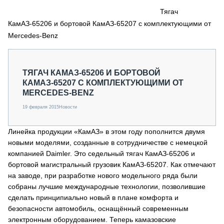
СЕРВИСМЕНЫ
Тягач
КамАЗ-65206 и бортовой КамАЗ-65207 с комплектующими от
СПЕЦПРОЕКТЫ
МЕРОПРИЯТИЯ
Merсеdes-Benz
СТАТЬИ ПО КАТЕГОРИЯМ ТЕХНИКИ
О ПРОЕКТЕ
ТЯГАЧ КАМАЗ-65206 И БОРТОВОЙ
КАМАЗ-65207 С КОМПЛЕКТУЮЩИМИ ОТ
MERСЕDES-BENZ
19 февраля 2015
Новости
Линейка продукции «КамАЗ» в этом году пополнится двумя
новыми моделями, созданные в сотрудничестве с немецкой
компанией Daimler. Это седельный тягач КамАЗ-65206 и
бортовой магистральный грузовик КамАЗ-65207. Как отмечают
на заводе, при разработке нового модельного ряда были
собраны лучшие международные технологии, позволившие
сделать принципиально новый в плане комфорта и
безопасности автомобиль, оснащённый современным
электронным оборудованием. Теперь камазовские