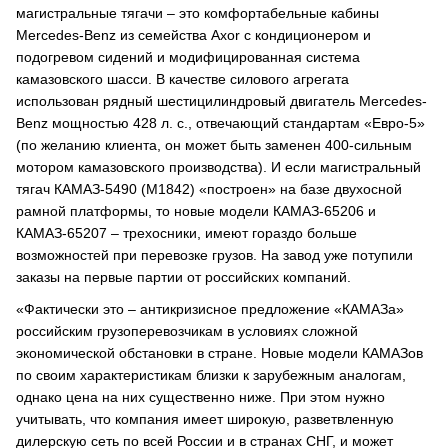
магистральные тягачи – это комфортабельные кабины
Merсеdes-Benz из семейства Axor с кондиционером и
подогревом сидений и модифицированная система
камазовского шасси. В качестве силового агрегата
использован рядный шестицилиндровый двигатель Merсеdes-
Benz мощностью 428 л. с., отвечающий стандартам «Евро-5»
(по желанию клиента, он может быть заменен 400-сильным
мотором камазовского производства). И если магистральный
тягач КАМАЗ-5490 (М1842) «построен» на базе двухосной
рамной платформы, то новые модели КАМАЗ-65206 и
КАМАЗ-65207 – трехосники, имеют гораздо больше
возможностей при перевозке грузов. На завод уже потупили
заказы на первые партии от российских компаний.
«Фактически это – антикризисное предложение «КАМАЗа»
российским грузоперевозчикам в условиях сложной
экономической обстановки в стране. Новые модели КАМАЗов
по своим характеристикам близки к зарубежным аналогам,
однако цена на них существенно ниже. При этом нужно
учитывать, что компания имеет широкую, разветвленную
дилерскую сеть по всей России и в странах СНГ, и может