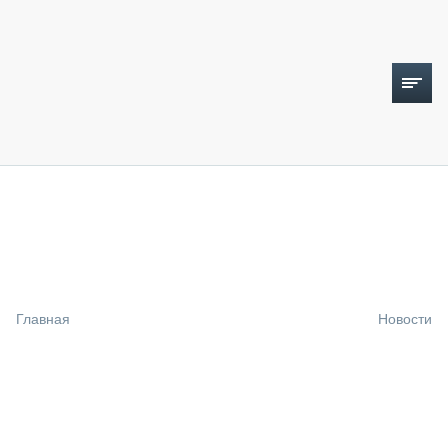
ТОПЛИВНЫЙ КРИЗИС
НОВОСТИ
CTT EXPO 2026
CTT EXPO 2025
КАК ПРОДЛИТЬ ЖИЗНЬ СПЕЦТЕХНИКЕ?
Главная
Новости
АНАЛИТИКА
ОБЗОР РЫНКА
ТЕХНИКА КРУПНЫМ ПЛАНОМ
ИСПЫТАТЕЛИ
ТЕХНОЛОГИИ
ДОРОЖНАЯ ИНДУСТРИЯ